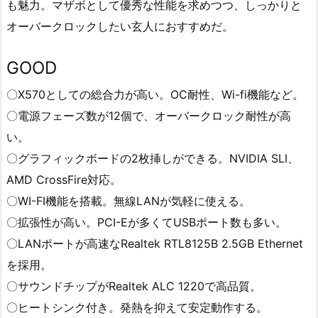
も魅力。マザボとして優秀な性能を求めつつ、しっかりと
オーバークロックしたい玄人におすすめだ。
GOOD
〇X570としての総合力が高い。OC耐性、Wi-fi機能など。
〇電源フェーズ数が12個で、オーバークロック耐性が高
い。
〇グラフィックボードの2枚挿しができる。NVIDIA SLI、
AMD CrossFire対応。
〇WI-FI機能を搭載。無線LANが気軽に使える。
〇拡張性が高い。PCI-Eが多くてUSBポート数も多い。
〇LANポートが高速なRealtek RTL8125B 2.5GB Ethernet
を採用。
〇サウンドチップがRealtek ALC 1220で高品質。
〇ヒートシンク付き。発熱を抑えて安定動作する。