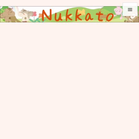


メニュ

サイド

前へ

次へ

検索