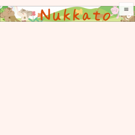


メニュ

サイド

前へ

次へ

検索