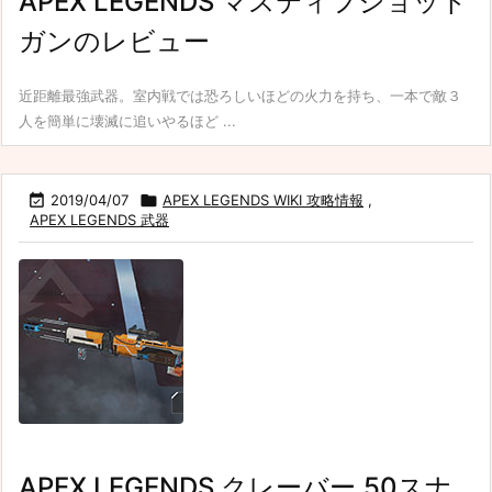
APEX LEGENDS マスティフショット
ガンのレビュー
近距離最強武器。室内戦では恐ろしいほどの火力を持ち、一本で敵３
人を簡単に壊滅に追いやるほど ...

2019/04/07

APEX LEGENDS WIKI 攻略情報
,
APEX LEGENDS 武器
APEX LEGENDS クレーバー.50スナ