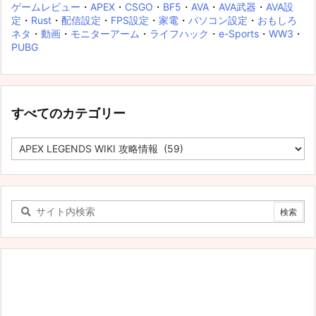
ゲームレビュー
・
APEX
・
CSGO
・
BF5
・
AVA
・
AVA武器
・
AVA設
定
・
Rust
・
配信設定
・
FPS設定
・
家電
・
パソコン設定
・
おもしろ
ネタ
・
動画
・
モニターアーム
・
ライフハック
・
e-Sports
・
WW3
・
PUBG
すべてのカテゴリー
す
べ
て
の
カ
テ
ゴ
リ
ー