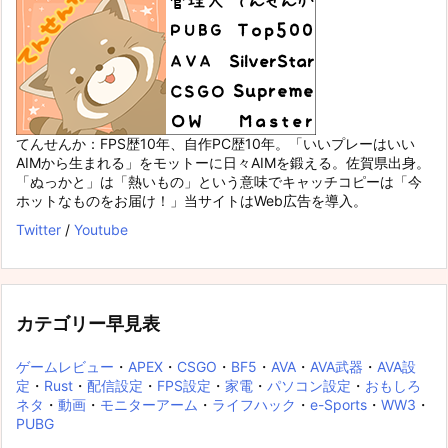
てんせんか：FPS歴10年、自作PC歴10年。「いいプレーはいい
AIMから生まれる」をモットーに日々AIMを鍛える。佐賀県出身。
「ぬっかと」は「熱いもの」という意味でキャッチコピーは「今
ホットなものをお届け！」当サイトはWeb広告を導入。
Twitter
/
Youtube
カテゴリー早見表
ゲームレビュー
・
APEX
・
CSGO
・
BF5
・
AVA
・
AVA武器
・
AVA設
定
・
Rust
・
配信設定
・
FPS設定
・
家電
・
パソコン設定
・
おもしろ
ネタ
・
動画
・
モニターアーム
・
ライフハック
・
e-Sports
・
WW3
・
PUBG