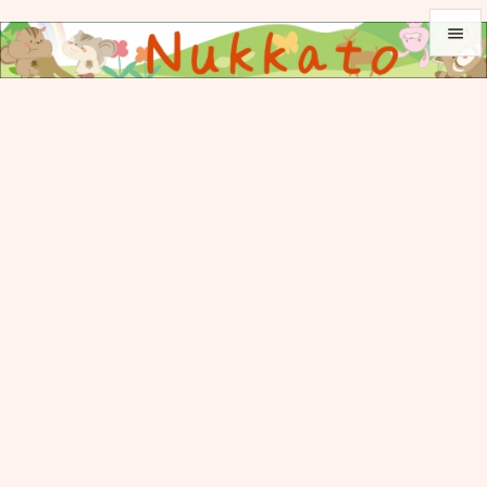


メニュ

サイド

前へ

次へ

検索