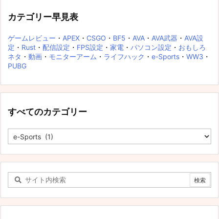
カテゴリー早見表
ゲームレビュー
・
APEX
・
CSGO
・
BF5
・
AVA
・
AVA武器
・
AVA設
定
・
Rust
・
配信設定
・
FPS設定
・
家電
・
パソコン設定
・
おもしろ
ネタ
・
動画
・
モニターアーム
・
ライフハック
・
e-Sports
・
WW3
・
PUBG
すべてのカテゴリー
す
べ
て
の
カ
テ
ゴ
リ
ー