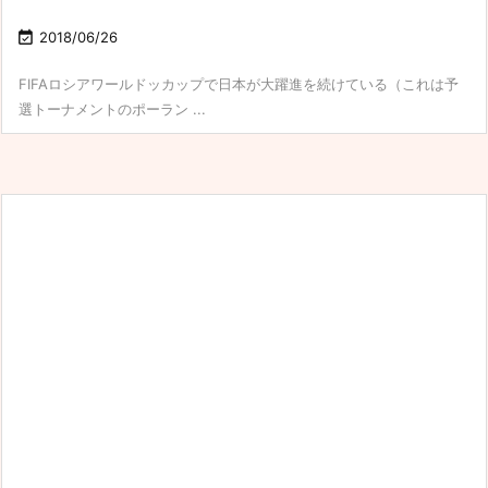

2018/06/26
FIFAロシアワールドッカップで日本が大躍進を続けている（これは予
選トーナメントのポーラン ...