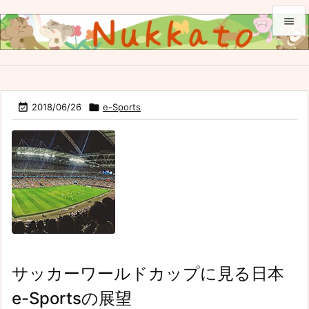


メニュ

サイド

2018/06/26

e-Sports

前へ

次へ

検索
サッカーワールドカップに見る日本
e-Sportsの展望