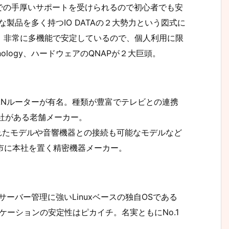
での手厚いサポートを受けられるので初心者でも安
な製品を多く持つIO DATAの２大勢力という図式に
、非常に多機能で安定しているので、個人利用に限
logy、ハードウェアのQNAPが２大巨頭。
LANルーターが有名。種類が豊富でテレビとの連携
本社がある老舗メーカー。
入れたモデルや音響機器との接続も可能なモデルなど
沢市に本社を置く精密機器メーカー。
者。サーバー管理に強いLinuxベースの独自OSである
載し、アプリケーションの安定性はピカイチ。名実ともにNo.1