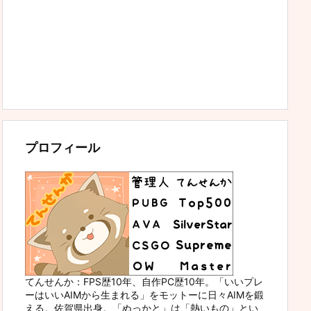
プロフィール
てんせんか：FPS歴10年、自作PC歴10年。「いいプレ
ーはいいAIMから生まれる」をモットーに日々AIMを鍛
える。佐賀県出身。「ぬっかと」は「熱いもの」とい