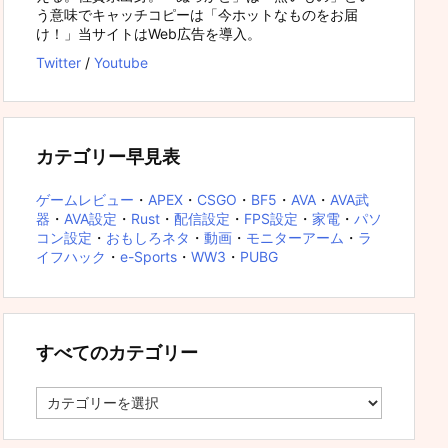
う意味でキャッチコピーは「今ホットなものをお届
け！」当サイトはWeb広告を導入。
Twitter
/
Youtube
カテゴリー早見表
ゲームレビュー
・
APEX
・
CSGO
・
BF5
・
AVA
・
AVA武
器
・
AVA設定
・
Rust
・
配信設定
・
FPS設定
・
家電
・
パソ
コン設定
・
おもしろネタ
・
動画
・
モニターアーム
・
ラ
イフハック
・
e-Sports
・
WW3
・
PUBG
すべてのカテゴリー
す
べ
て