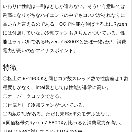
いわりに性能は一割ほどしか違わない。そういう意味では
割高になりがちなハイエンドの中でもコスパがそれなりに
高い方と言えるのである。OCで性能を伸ばせる上にRyzen
には付属していない冷却ファンもきちんとついている。性
能はライバルであるRyzen 7 5800Xとほぼ一緒だが、消費
電力が高いのがマイナスポイント。
特徴
〇格上のi9-11900Kと同じコア数スレッド数で性能差は１割
程度しかなく、intel製としては性能が非常に高い。
〇オーバークロックできる。
〇付属として冷却ファンがついている。
〇内蔵GPUがある。ただし末尾がFのモデルはなし。
×同価格帯のRyzen 7 5800Xと比べると消費電力が高い。
TDP 105Wに対してこれはTDP 125W。