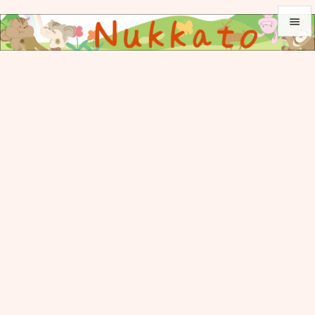


メニュ

サイド

前へ

次へ

検索