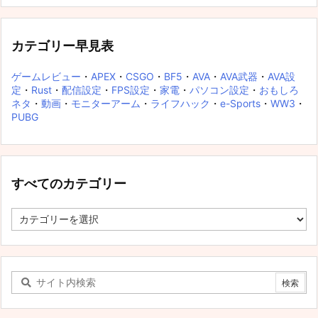
カテゴリー早見表
ゲームレビュー
・
APEX
・
CSGO
・
BF5
・
AVA
・
AVA武器
・
AVA設
定
・
Rust
・
配信設定
・
FPS設定
・
家電
・
パソコン設定
・
おもしろ
ネタ
・
動画
・
モニターアーム
・
ライフハック
・
e-Sports
・
WW3
・
PUBG
すべてのカテゴリー
す
べ
て
の
カ
テ
ゴ
リ