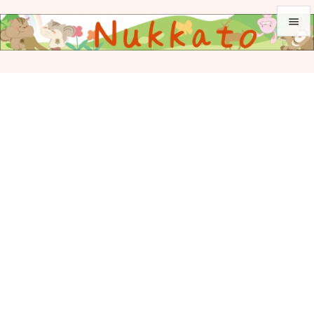


メニュ

サイド

前へ

次へ

検索