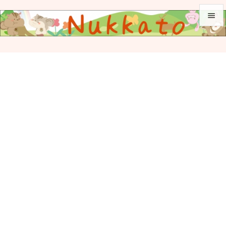


メニュ

サイド

前へ

次へ

検索