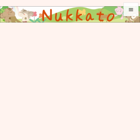


メニュ

サイド

前へ

次へ

検索