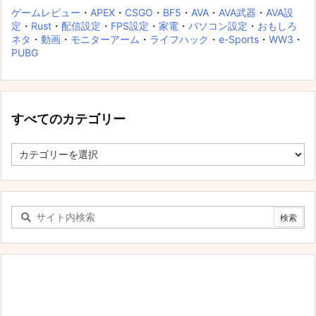
ゲームレビュー
・
APEX
・
CSGO
・
BF5
・
AVA
・
AVA武器
・
AVA設
定
・
Rust
・
配信設定
・
FPS設定
・
家電
・
パソコン設定
・
おもしろ
ネタ
・
動画
・
モニターアーム
・
ライフハック
・
e-Sports
・
WW3
・
PUBG
すべてのカテゴリー
す
べ
て
の
カ
テ
ゴ
リ
ー