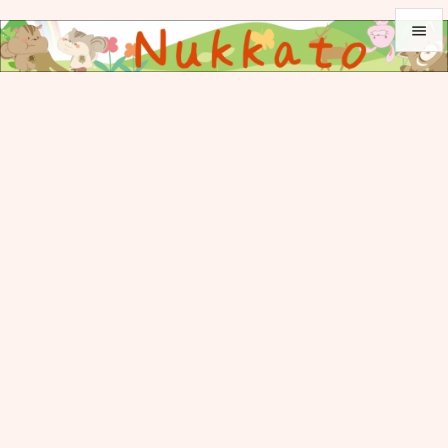


メニュ

サイド

前へ

次へ

検索