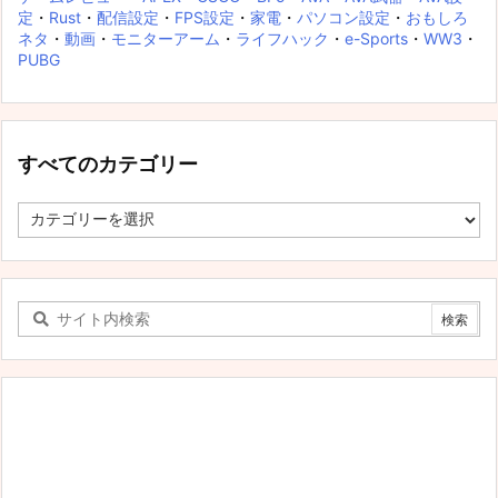
定
・
Rust
・
配信設定
・
FPS設定
・
家電
・
パソコン設定
・
おもしろ
ネタ
・
動画
・
モニターアーム
・
ライフハック
・
e-Sports
・
WW3
・
PUBG
すべてのカテゴリー
す
べ
て
の
カ
テ
ゴ
リ
ー