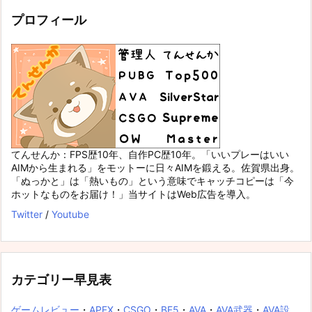
プロフィール
てんせんか：FPS歴10年、自作PC歴10年。「いいプレーはいい
AIMから生まれる」をモットーに日々AIMを鍛える。佐賀県出身。
「ぬっかと」は「熱いもの」という意味でキャッチコピーは「今
ホットなものをお届け！」当サイトはWeb広告を導入。
Twitter
/
Youtube
カテゴリー早見表
ゲームレビュー
・
APEX
・
CSGO
・
BF5
・
AVA
・
AVA武器
・
AVA設