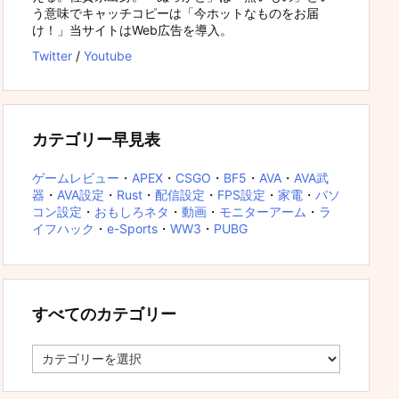
う意味でキャッチコピーは「今ホットなものをお届
け！」当サイトはWeb広告を導入。
Twitter
/
Youtube
カテゴリー早見表
ゲームレビュー
・
APEX
・
CSGO
・
BF5
・
AVA
・
AVA武
器
・
AVA設定
・
Rust
・
配信設定
・
FPS設定
・
家電
・
パソ
コン設定
・
おもしろネタ
・
動画
・
モニターアーム
・
ラ
イフハック
・
e-Sports
・
WW3
・
PUBG
すべてのカテゴリー
す
べ
て