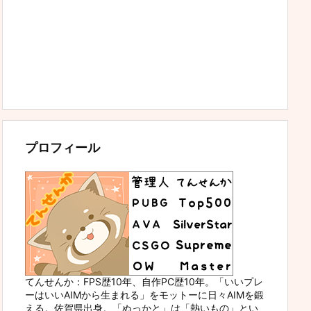
プロフィール
てんせんか：FPS歴10年、自作PC歴10年。「いいプレ
ーはいいAIMから生まれる」をモットーに日々AIMを鍛
える。佐賀県出身。「ぬっかと」は「熱いもの」とい