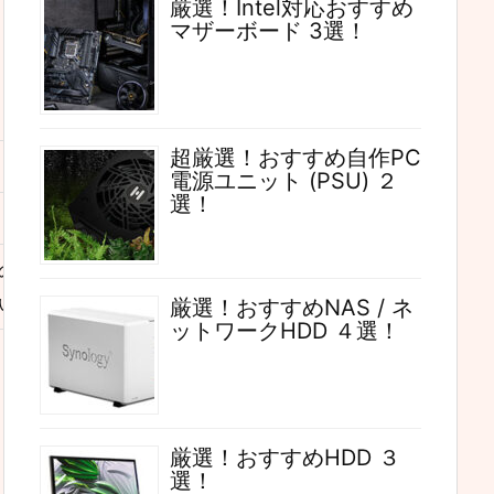
厳選！Intel対応おすすめ
マザーボード 3選！
超厳選！おすすめ自作PC
電源ユニット (PSU) ２
選！
のみをツイートします。タイムライン
いです。
厳選！おすすめNAS / ネ
ットワークHDD ４選！
厳選！おすすめHDD ３
選！