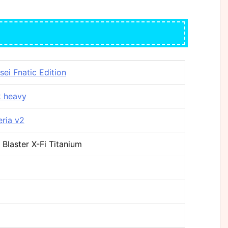
sei Fnatic Edition
k heavy
eria v2
Blaster X-Fi Titanium