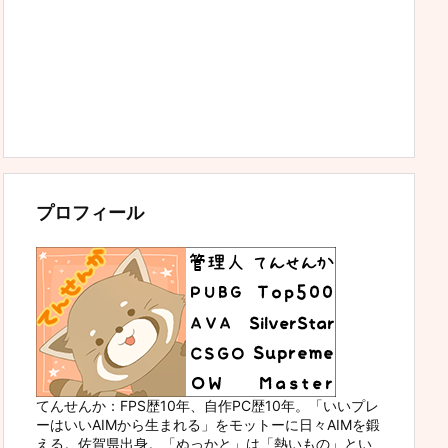
プロフィール
てんせんか：FPS歴10年、自作PC歴10年。「いいプレ
ーはいいAIMから生まれる」をモットーに日々AIMを鍛
える。佐賀県出身。「ぬっかと」は「熱いもの」とい