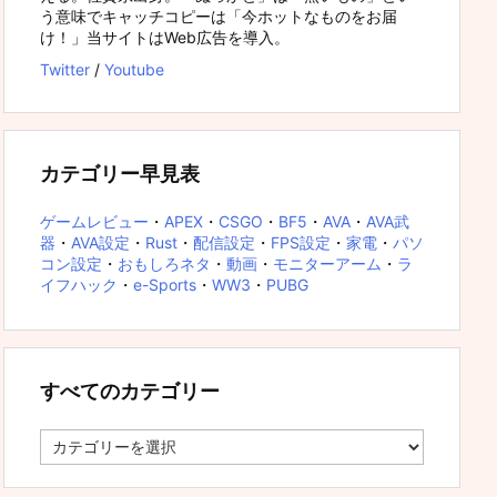
う意味でキャッチコピーは「今ホットなものをお届
け！」当サイトはWeb広告を導入。
Twitter
/
Youtube
カテゴリー早見表
ゲームレビュー
・
APEX
・
CSGO
・
BF5
・
AVA
・
AVA武
器
・
AVA設定
・
Rust
・
配信設定
・
FPS設定
・
家電
・
パソ
コン設定
・
おもしろネタ
・
動画
・
モニターアーム
・
ラ
イフハック
・
e-Sports
・
WW3
・
PUBG
すべてのカテゴリー
す
べ
て