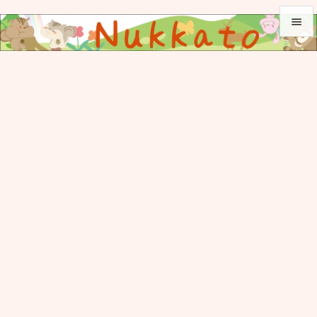


メニュ

サイド

前へ

次へ

検索