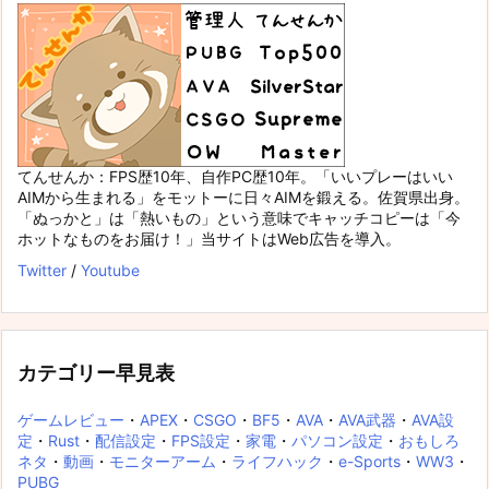
てんせんか：FPS歴10年、自作PC歴10年。「いいプレーはいい
AIMから生まれる」をモットーに日々AIMを鍛える。佐賀県出身。
「ぬっかと」は「熱いもの」という意味でキャッチコピーは「今
ホットなものをお届け！」当サイトはWeb広告を導入。
Twitter
/
Youtube
カテゴリー早見表
ゲームレビュー
・
APEX
・
CSGO
・
BF5
・
AVA
・
AVA武器
・
AVA設
定
・
Rust
・
配信設定
・
FPS設定
・
家電
・
パソコン設定
・
おもしろ
ネタ
・
動画
・
モニターアーム
・
ライフハック
・
e-Sports
・
WW3
・
PUBG