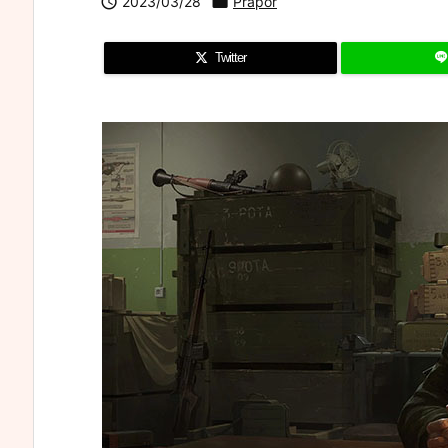

2023/03/28

Prapor
Twitter