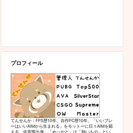
プロフィール
てんせんか：FPS歴10年、自作PC歴10年。「いいプレ
ーはいいAIMから生まれる」をモットーに日々AIMを鍛
える。佐賀県出身。「ぬっかと」は「熱いもの」とい