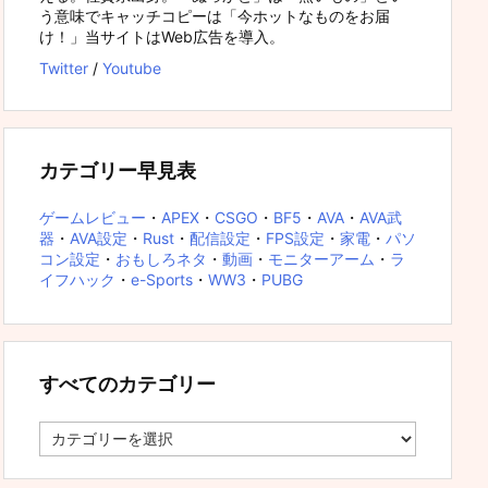
う意味でキャッチコピーは「今ホットなものをお届
け！」当サイトはWeb広告を導入。
Twitter
/
Youtube
カテゴリー早見表
ゲームレビュー
・
APEX
・
CSGO
・
BF5
・
AVA
・
AVA武
器
・
AVA設定
・
Rust
・
配信設定
・
FPS設定
・
家電
・
パソ
コン設定
・
おもしろネタ
・
動画
・
モニターアーム
・
ラ
イフハック
・
e-Sports
・
WW3
・
PUBG
すべてのカテゴリー
す
べ
て