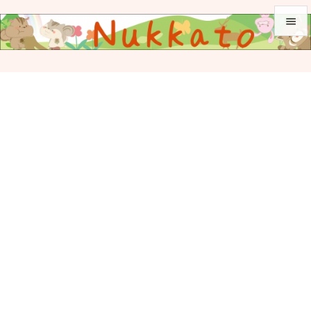


メニュ

サイド

前へ

次へ

検索