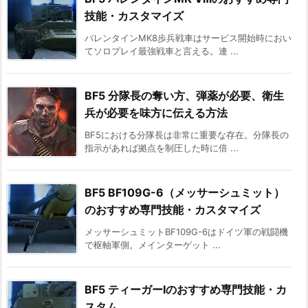
技能・カスタマイズ
バレンタインMK8歩兵戦車はサービス開始時におい
てソロプレイ最強戦車と言える。連 ...
BF5 分隊長の奪い方、弾薬が必要、衛生
兵が必要を味方に伝える方法
BF5における分隊長は非常に重要な存在。分隊長の
指示があれば拠点を制圧した時に倍 ...
BF5 BF109G-6（メッサーシュミット）
のおすすめ専門技能・カスタマイズ
メッサーシュミットBF109G-6はドイツ軍の戦闘機
で枢軸軍側。メインターゲット ...
BF5 ティーガーⅠのおすすめ専門技能・カ
スタム