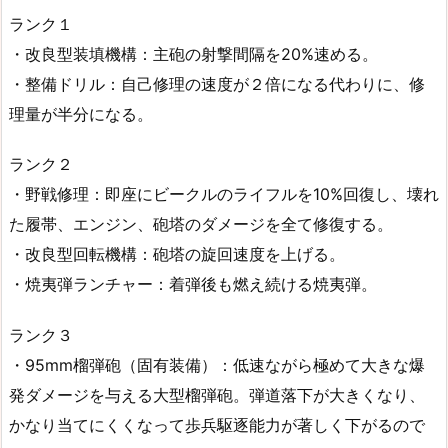
ランク１
・改良型装填機構：主砲の射撃間隔を20%速める。
・整備ドリル：自己修理の速度が２倍になる代わりに、修
理量が半分になる。
ランク２
・野戦修理：即座にビークルのライフルを10%回復し、壊れ
た履帯、エンジン、砲塔のダメージを全て修復する。
・改良型回転機構：砲塔の旋回速度を上げる。
・焼夷弾ランチャー：着弾後も燃え続ける焼夷弾。
ランク３
・95mm榴弾砲（固有装備）：低速ながら極めて大きな爆
発ダメージを与える大型榴弾砲。弾道落下が大きくなり、
かなり当てにくくなって歩兵駆逐能力が著しく下がるので