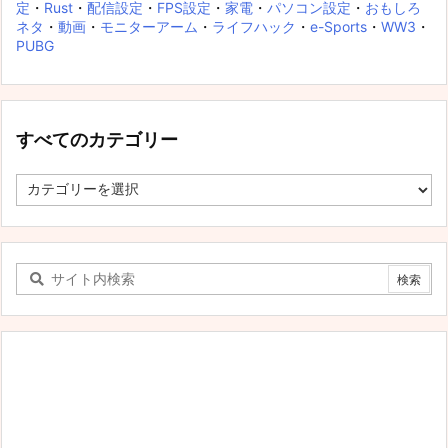
定
・
Rust
・
配信設定
・
FPS設定
・
家電
・
パソコン設定
・
おもしろ
ネタ
・
動画
・
モニターアーム
・
ライフハック
・
e-Sports
・
WW3
・
PUBG
すべてのカテゴリー
す
べ
て
の
カ
テ
ゴ
リ
ー