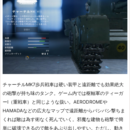
チャーチルMK7歩兵戦車は硬い装甲と遠距離でも効果絶大
の砲撃が持ち味のタンク。ゲーム内では枢軸軍のティーガ
ーⅠ（重戦車）と同じような扱い。AERODROMEや
HAMADAなどの広大なマップで遠距離からバシバシ撃ちま
くれば敵は為す術なく死んでいく。邪魔な建物も砲撃で簡
単に破壊できるので敵をあぶり出しやすい。ただし、動き