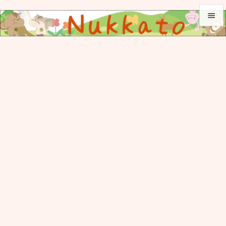


メニュ

サイド

前へ

次へ

検索