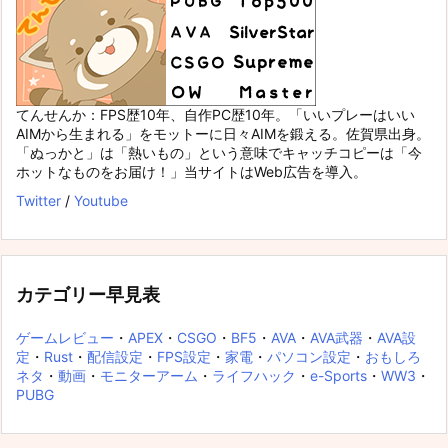
てんせんか：FPS歴10年、自作PC歴10年。「いいプレーはいい
AIMから生まれる」をモットーに日々AIMを鍛える。佐賀県出身。
「ぬっかと」は「熱いもの」という意味でキャッチコピーは「今
ホットなものをお届け！」当サイトはWeb広告を導入。
Twitter
/
Youtube
カテゴリー早見表
ゲームレビュー
・
APEX
・
CSGO
・
BF5
・
AVA
・
AVA武器
・
AVA設
定
・
Rust
・
配信設定
・
FPS設定
・
家電
・
パソコン設定
・
おもしろ
ネタ
・
動画
・
モニターアーム
・
ライフハック
・
e-Sports
・
WW3
・
PUBG