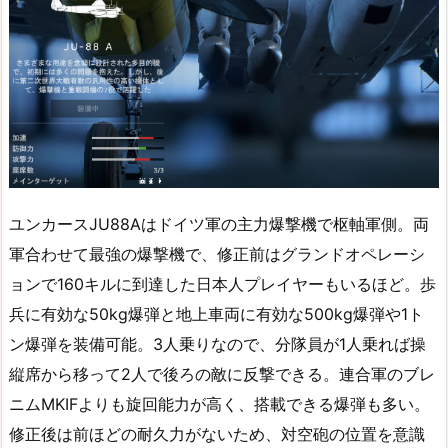
ユンカースJU88Aはドイツ軍の主力爆撃機で枢軸軍側。両
軍合わせて最強の爆撃機で、修正前はグランドオペレーシ
ョンで160キルに到達した日本人プレイヤーもいるほど。歩
兵に有効な50kg爆弾と地上車両に有効な500kg爆弾や1ト
ン爆弾を装備可能。3人乗りなので、分隊員が1人乗れば操
縦席から移って2人で後ろの敵に反撃できる。連合軍のブレ
ニムMKIFよりも旋回能力が高く、搭載できる爆弾も多い。
修正後は前ほどの耐久力がないため、対空砲の位置を意識