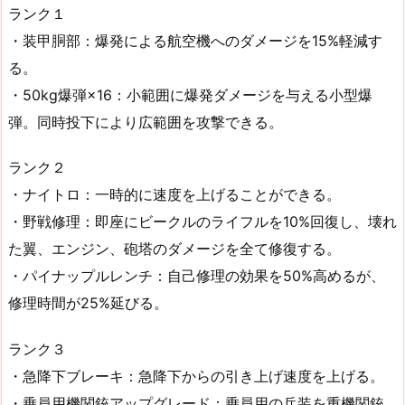
ランク１
・装甲胴部：爆発による航空機へのダメージを15%軽減す
る。
・50kg爆弾×16：小範囲に爆発ダメージを与える小型爆
弾。同時投下により広範囲を攻撃できる。
ランク２
・ナイトロ：一時的に速度を上げることができる。
・野戦修理：即座にビークルのライフルを10%回復し、壊れ
た翼、エンジン、砲塔のダメージを全て修復する。
・パイナップルレンチ：自己修理の効果を50%高めるが、
修理時間が25%延びる。
ランク３
・急降下ブレーキ：急降下からの引き上げ速度を上げる。
・乗員用機関銃アップグレード：乗員用の兵装を重機関銃