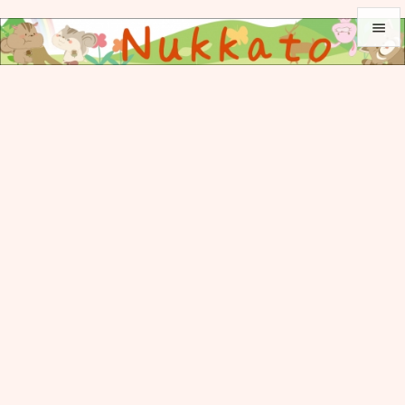


メニュ

サイド

前へ

次へ

検索