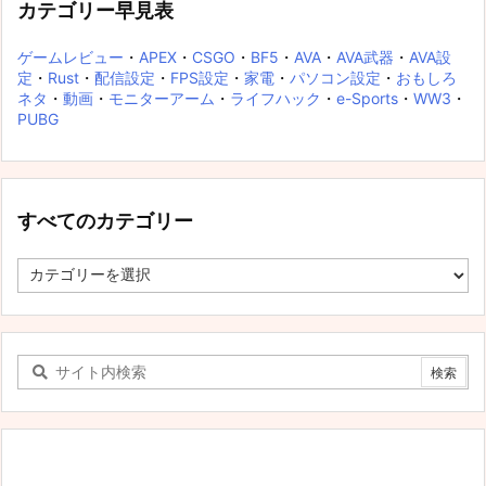
カテゴリー早見表
ゲームレビュー
・
APEX
・
CSGO
・
BF5
・
AVA
・
AVA武器
・
AVA設
定
・
Rust
・
配信設定
・
FPS設定
・
家電
・
パソコン設定
・
おもしろ
ネタ
・
動画
・
モニターアーム
・
ライフハック
・
e-Sports
・
WW3
・
PUBG
すべてのカテゴリー
す
べ
て
の
カ
テ
ゴ
リ
ー