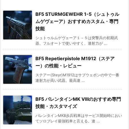
BF5 STURMGEWEHR 1-5（シュトゥル
ムゲヴェーア）おすすめカスタム・専門
技能
シュトゥルムゲヴェーア１－５は突撃兵の初期武
器。フルオートで使いやすく、連射力が ...
BF5 Repetierpistole M1912（ステア
ー）の性能・レビュー
ステアー(Steyr)M1912はサブウェポンの中で一番
連射力が高い武器。最高連 ...
BF5 バレンタインMK Ⅷのおすすめ専門
技能・カスタマイズ
バレンタインMK8歩兵戦車はサービス開始時におい
てソロプレイ最強戦車と言える。連 ...