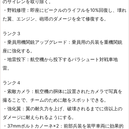
のサイレンを取り除く。
・野戦修理：即座にビークルのライフルを10%回復し、壊れ
た翼、エンジン、砲塔のダメージを全て修復する。
ランク３
・乗員用機関銃アップグレード：乗員用の兵装を重機関銃
座に強化する。
・地雷投下：航空機から投下するパラシュート対戦車地
雷。
ランク４
・索敵カメラ：航空機の胴体に設置されたカメラで写真を
撮ることで、チームのために敵をスポットできる。
・強化翼：翼の耐久力を上げ、破壊されるまでに倍以上の
ダメージに耐えられるようにする。
・37mmボルトカノーネ×2：前部兵装を装甲車両に効果的