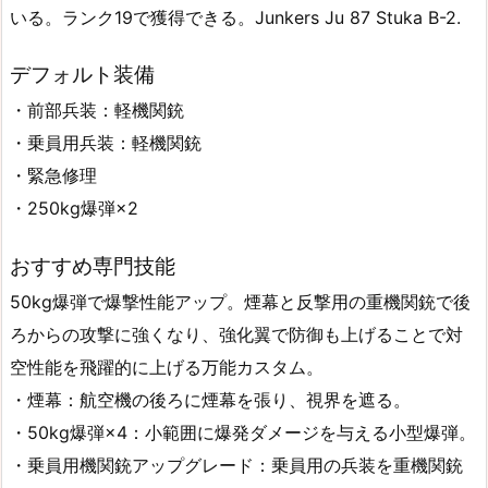
いる。ランク19で獲得できる。Junkers Ju 87 Stuka B-2.
デフォルト装備
・前部兵装：軽機関銃
・乗員用兵装：軽機関銃
・緊急修理
・250kg爆弾×2
おすすめ専門技能
50kg爆弾で爆撃性能アップ。煙幕と反撃用の重機関銃で後
ろからの攻撃に強くなり、強化翼で防御も上げることで対
空性能を飛躍的に上げる万能カスタム。
・煙幕：航空機の後ろに煙幕を張り、視界を遮る。
・50kg爆弾×4：小範囲に爆発ダメージを与える小型爆弾。
・乗員用機関銃アップグレード：乗員用の兵装を重機関銃