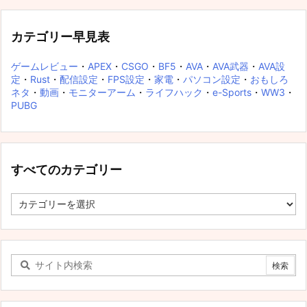
カテゴリー早見表
ゲームレビュー
・
APEX
・
CSGO
・
BF5
・
AVA
・
AVA武器
・
AVA設
定
・
Rust
・
配信設定
・
FPS設定
・
家電
・
パソコン設定
・
おもしろ
ネタ
・
動画
・
モニターアーム
・
ライフハック
・
e-Sports
・
WW3
・
PUBG
すべてのカテゴリー
す
べ
て
の
カ
テ
ゴ
リ
ー