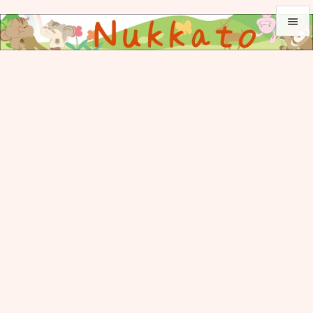


メニュ

サイド

前へ

次へ

検索