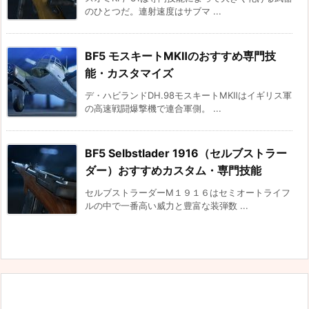
のひとつだ。連射速度はサブマ ...
BF5 モスキートMKⅡのおすすめ専門技
能・カスタマイズ
デ・ハビランドDH.98モスキートMKⅡはイギリス軍
の高速戦闘爆撃機で連合軍側。 ...
BF5 Selbstlader 1916（セルブストラー
ダー）おすすめカスタム・専門技能
セルブストラーダーM１９１６はセミオートライフ
ルの中で一番高い威力と豊富な装弾数 ...