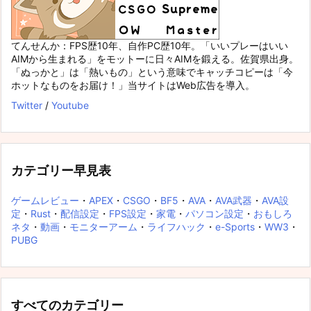
てんせんか：FPS歴10年、自作PC歴10年。「いいプレーはいい
AIMから生まれる」をモットーに日々AIMを鍛える。佐賀県出身。
「ぬっかと」は「熱いもの」という意味でキャッチコピーは「今
ホットなものをお届け！」当サイトはWeb広告を導入。
Twitter
/
Youtube
カテゴリー早見表
ゲームレビュー
・
APEX
・
CSGO
・
BF5
・
AVA
・
AVA武器
・
AVA設
定
・
Rust
・
配信設定
・
FPS設定
・
家電
・
パソコン設定
・
おもしろ
ネタ
・
動画
・
モニターアーム
・
ライフハック
・
e-Sports
・
WW3
・
PUBG
すべてのカテゴリー