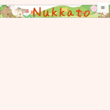


メニュ

サイド

前へ

次へ

検索