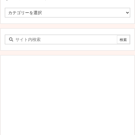
す
べ
て
の
カ
テ
ゴ
リ
ー