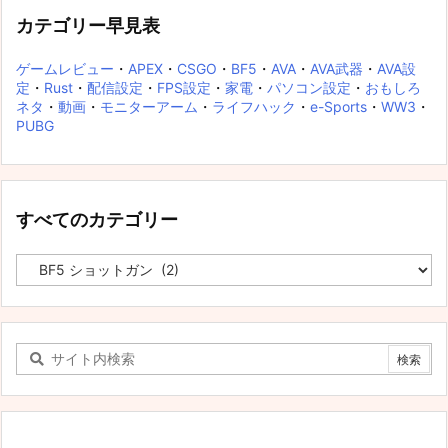
カテゴリー早見表
ゲームレビュー
・
APEX
・
CSGO
・
BF5
・
AVA
・
AVA武器
・
AVA設
定
・
Rust
・
配信設定
・
FPS設定
・
家電
・
パソコン設定
・
おもしろ
ネタ
・
動画
・
モニターアーム
・
ライフハック
・
e-Sports
・
WW3
・
PUBG
すべてのカテゴリー
す
べ
て
の
カ
テ
ゴ
リ
ー