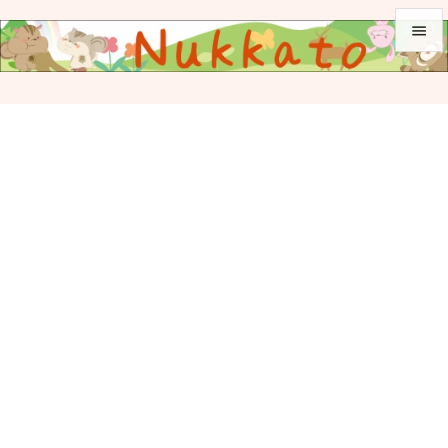


メニュ

サイド

前へ

次へ

検索