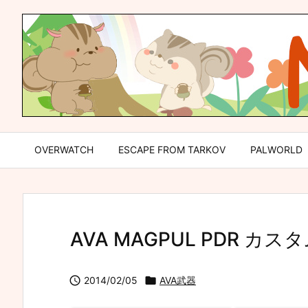
OVERWATCH
ESCAPE FROM TARKOV
PALWORLD
AVA MAGPUL PDR カ

2014/02/05

AVA武器