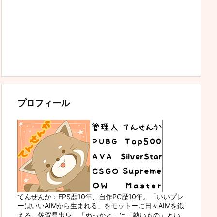
プロフィール
てんせんか：FPS歴10年、自作PC歴10年。「いいプレ
ーはいいAIMから生まれる」をモットーに日々AIMを鍛
える。佐賀県出身。「ぬっかと」は「熱いもの」とい