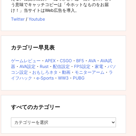
う意味でキャッチコピーは「今ホットなものをお届
け！」当サイトはWeb広告を導入。
Twitter
/
Youtube
カテゴリー早見表
ゲームレビュー
・
APEX
・
CSGO
・
BF5
・
AVA
・
AVA武
器
・
AVA設定
・
Rust
・
配信設定
・
FPS設定
・
家電
・
パソ
コン設定
・
おもしろネタ
・
動画
・
モニターアーム
・
ラ
イフハック
・
e-Sports
・
WW3
・
PUBG
すべてのカテゴリー
す
べ
て