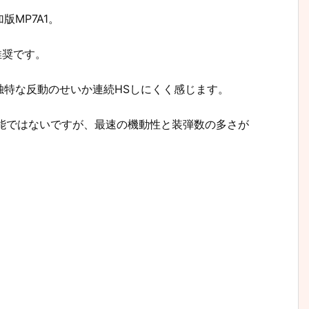
MP7A1。
推奨です。
独特な反動のせいか連続HSしにくく感じます。
ど尖った性能ではないですが、最速の機動性と装弾数の多さが