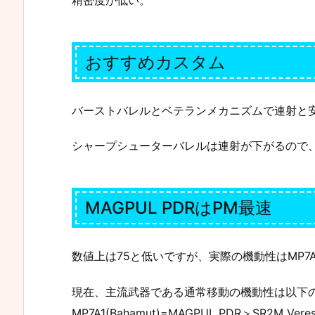
おすすめカスタム
バーストバレルとベテランメカニズムで連射と
シャープシューターバレルは連射が下がるので
MAGPUL PDRはPM最速
数値上は75と低いですが、実際の機動性はMP7
現在、主流武器である通常移動の機動性は以下の
MP7A1(Bahamut)=MAGPUL PDR＞SR2M Ve