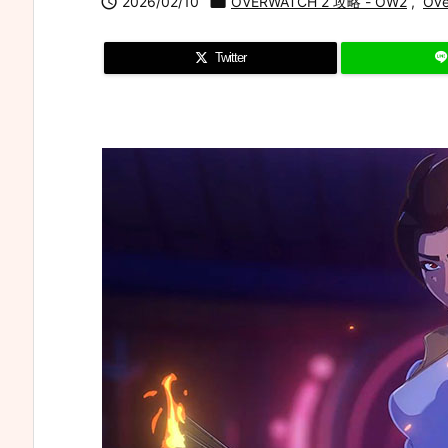

2026/02/10

OVERWATCH 2 攻略 - OW2
,
Ov
Twitter