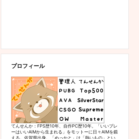
プロフィール
てんせんか：FPS歴10年、自作PC歴10年。「いいプレ
ーはいいAIMから生まれる」をモットーに日々AIMを鍛
える。佐賀県出身。「ぬっかと」は「熱いもの」とい