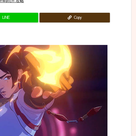
erwatch 攻略
LINE
Copy