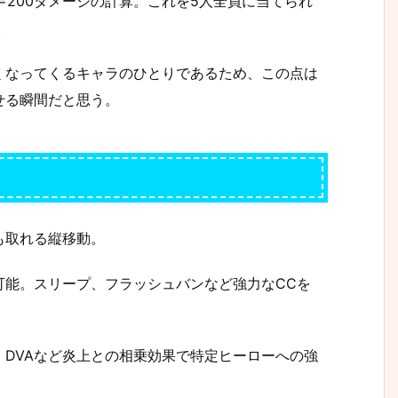
8=200ダメージの計算。これを5人全員に当てられ
。
くなってくるキャラのひとりであるため、この点は
せる瞬間だと思う。
も取れる縦移動。
可能。スリープ、フラッシュバンなど強力なCCを
DVAなど炎上との相乗効果で特定ヒーローへの強