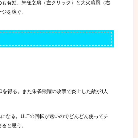
のも有効。朱雀之扇（左クリック）と大火扇風（右
ージを稼ぐ。
50を得る。また朱雀飛躍の攻撃で炎上した敵が1人
単になる。ULTの回転が速いのでどんどん使ってチ
せると思う。