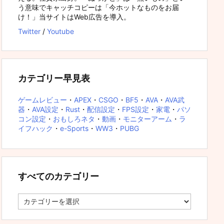
う意味でキャッチコピーは「今ホットなものをお届
け！」当サイトはWeb広告を導入。
Twitter
/
Youtube
カテゴリー早見表
ゲームレビュー
・
APEX
・
CSGO
・
BF5
・
AVA
・
AVA武
器
・
AVA設定
・
Rust
・
配信設定
・
FPS設定
・
家電
・
パソ
コン設定
・
おもしろネタ
・
動画
・
モニターアーム
・
ラ
イフハック
・
e-Sports
・
WW3
・
PUBG
すべてのカテゴリー
す
べ
て