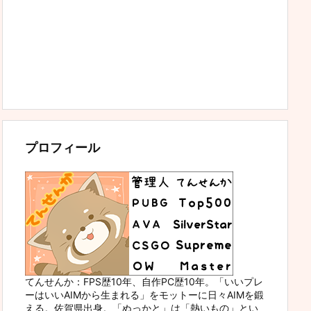
プロフィール
てんせんか：FPS歴10年、自作PC歴10年。「いいプレ
ーはいいAIMから生まれる」をモットーに日々AIMを鍛
える。佐賀県出身。「ぬっかと」は「熱いもの」とい