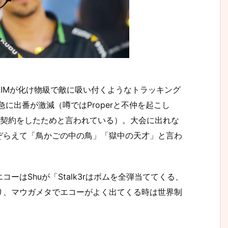
AIMが化け物級で敵に吸い付くようなトラッキング
急に出番が激減（噂ではProperと不仲を起こし
する契約をしたためと言われている）。大会に出れな
ぞらえて「鳥かごの中の鳥」「獄中の天才」と言わ
エコーはShuが「Stalk3rはボムを全弾当ててくる、
り、マウガメタでエコーがよく出てくる時は世界制