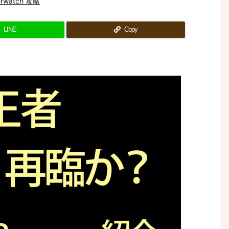
rwatch 攻略
LINE
Copy