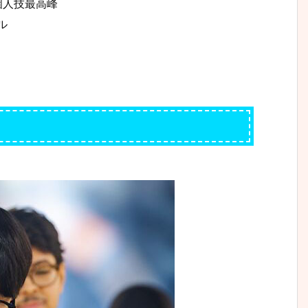
個人技最高峰
ル