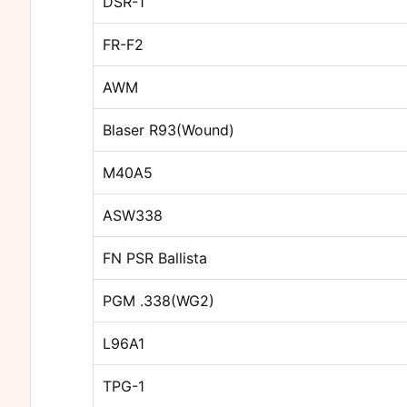
DSR-1
FR-F2
AWM
Blaser R93(Wound)
M40A5
ASW338
FN PSR Ballista
PGM .338(WG2)
L96A1
TPG-1