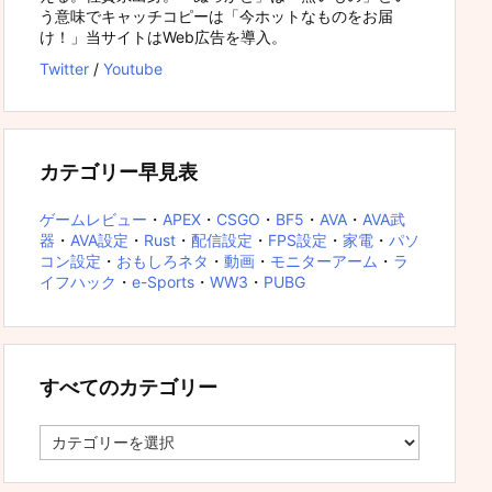
う意味でキャッチコピーは「今ホットなものをお届
け！」当サイトはWeb広告を導入。
Twitter
/
Youtube
カテゴリー早見表
ゲームレビュー
・
APEX
・
CSGO
・
BF5
・
AVA
・
AVA武
器
・
AVA設定
・
Rust
・
配信設定
・
FPS設定
・
家電
・
パソ
コン設定
・
おもしろネタ
・
動画
・
モニターアーム
・
ラ
イフハック
・
e-Sports
・
WW3
・
PUBG
すべてのカテゴリー
す
べ
て