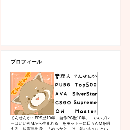
プロフィール
てんせんか：FPS歴10年、自作PC歴10年。「いいプレ
ーはいいAIMから生まれる」をモットーに日々AIMを鍛
える。佐賀県出身。「ぬっかと」は「熱いもの」とい