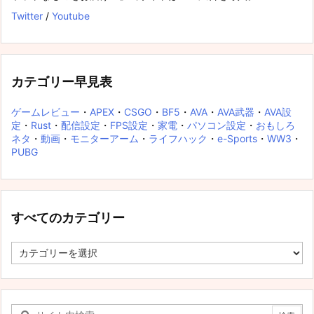
Twitter
/
Youtube
カテゴリー早見表
ゲームレビュー
・
APEX
・
CSGO
・
BF5
・
AVA
・
AVA武器
・
AVA設
定
・
Rust
・
配信設定
・
FPS設定
・
家電
・
パソコン設定
・
おもしろ
ネタ
・
動画
・
モニターアーム
・
ライフハック
・
e-Sports
・
WW3
・
PUBG
すべてのカテゴリー
す
べ
て
の
カ