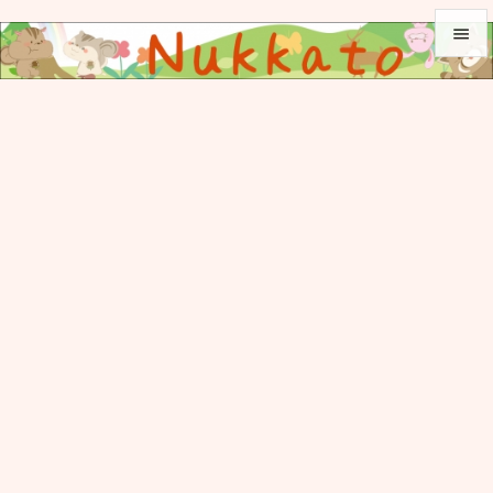


メニュ

サイド

前へ

次へ

検索