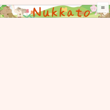


メニュ

サイド

前へ

次へ

検索