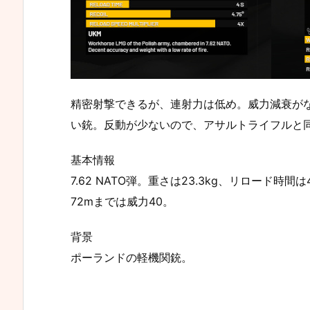
精密射撃できるが、連射力は低め。威力減衰が
い銃。反動が少ないので、アサルトライフルと
基本情報
7.62 NATO弾。重さは23.3kg、リロード時
72mまでは威力40。
背景
ポーランドの軽機関銃。