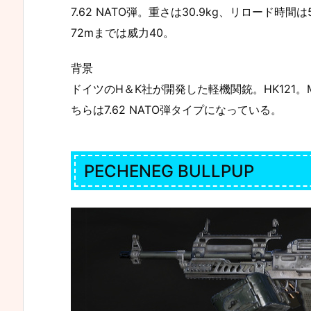
7.62 NATO弾。重さは30.9kg、リロード時
72mまでは威力40。
背景
ドイツのH＆K社が開発した軽機関銃。HK121。M
ちらは7.62 NATO弾タイプになっている。
PECHENEG BULLPUP