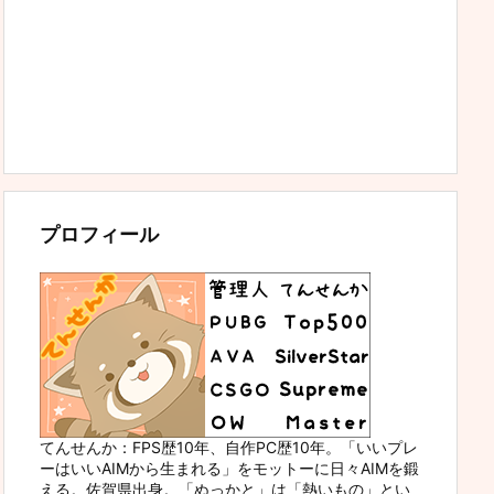
プロフィール
てんせんか：FPS歴10年、自作PC歴10年。「いいプレ
ーはいいAIMから生まれる」をモットーに日々AIMを鍛
える。佐賀県出身。「ぬっかと」は「熱いもの」とい