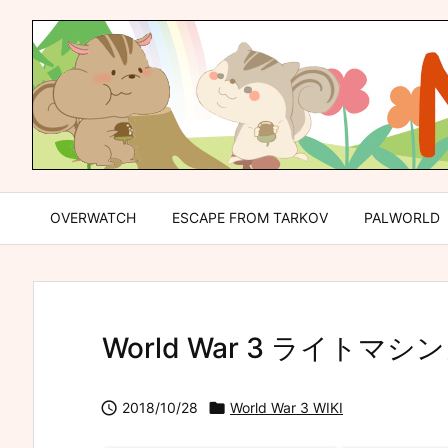
OVERWATCH
ESCAPE FROM TARKOV
PALWORLD
World War 3 ライトマ

2018/10/28

World War 3 WIKI