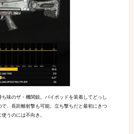
持ち味のザ・機関銃。バイポッドを装着してどっし
ので、長距離射撃も可能。立ち撃ちだと最初にきつ
に使うのには不向き。