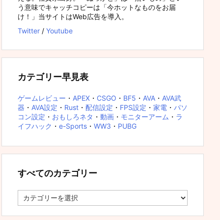
う意味でキャッチコピーは「今ホットなものをお届
け！」当サイトはWeb広告を導入。
Twitter
/
Youtube
カテゴリー早見表
ゲームレビュー
・
APEX
・
CSGO
・
BF5
・
AVA
・
AVA武
器
・
AVA設定
・
Rust
・
配信設定
・
FPS設定
・
家電
・
パソ
コン設定
・
おもしろネタ
・
動画
・
モニターアーム
・
ラ
イフハック
・
e-Sports
・
WW3
・
PUBG
すべてのカテゴリー
す
べ
て