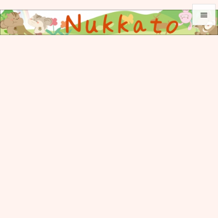


メニュ

サイド

前へ

次へ

検索