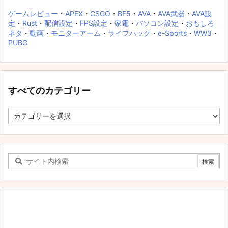
ゲームレビュー
・
APEX
・
CSGO
・
BF5
・
AVA
・
AVA武器
・
AVA設
定
・
Rust
・
配信設定
・
FPS設定
・
家電
・
パソコン設定
・
おもしろ
ネタ
・
動画
・
モニターアーム
・
ライフハック
・
e-Sports
・
WW3
・
PUBG
すべてのカテゴリー
す
べ
て
の
カ
テ
ゴ
リ
ー