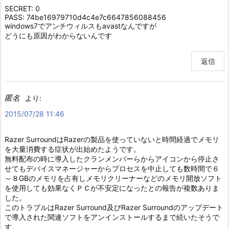
SECRET: 0
PASS: 74be16979710d4c4e7c6647856088456
windows7でアンチウィルスもavastなんですが
どうにも原因がわからないんです
返信
匿名
より:
2015/07/28 11:46
Razer SurroundはRazerの製品を使っていないと時間経過でメモリ
を大量消費する症状が出始めたようです。
無料配布の時に導入したクランメンバーらからアイコンから停止さ
せてもデバイスマネージャーからプロセスを中止しても数時間で６
～８GBのメモリを占有しメモリクリーナーなどのメモリ開放ソフト
を使用しても効果なくＰＣが不安定になったとの報告が複数ありま
した。
このトラブルはRazer Surround及びRazer Surroundのアップデート
で導入された関連ソフトをアンインストールするまで続いたそうで
す。