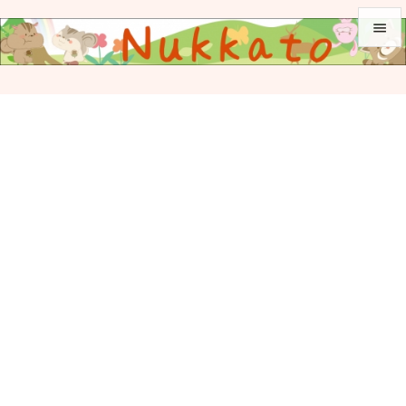


メニュ

サイド

前へ

次へ

検索