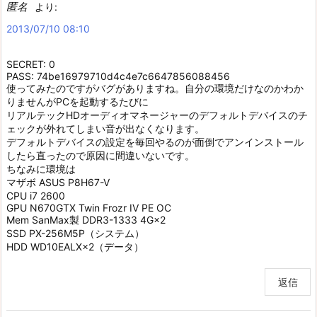
匿名
より:
2013/07/10 08:10
SECRET: 0
PASS: 74be16979710d4c4e7c6647856088456
使ってみたのですがバグがありますね。自分の環境だけなのかわか
りませんがPCを起動するたびに
リアルテックHDオーディオマネージャーのデフォルトデバイスのチ
ェックが外れてしまい音が出なくなります。
デフォルトデバイスの設定を毎回やるのが面倒でアンインストール
したら直ったので原因に間違いないです。
ちなみに環境は
マザボ ASUS P8H67-V
CPU i7 2600
GPU N670GTX Twin Frozr IV PE OC
Mem SanMax製 DDR3-1333 4G×2
SSD PX-256M5P（システム）
HDD WD10EALX×2（データ）
返信