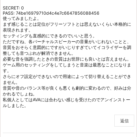
SECRET: 0
PASS: 74be16979710d4c4e7c6647856088456
使ってみましたよ。
まず感じることは定位がフリーソフトとは思えないくらい本格的に
表現されます。
セッティングも直感的にできるのでいいと思う。
ただですね、各バーチャルスピーカーの音量がいじれないことと、
音質をおそらく意図的にですがいじりすぎていてイコライザーを調
整しても音つぶれが解消できません。
必要な音を強調したときの音質はお世辞にも良いとは言えません。
ゲーム用のセッティングをしてしまうと音楽は最悪なことになりま
す。
さらにオフ設定ができないので用途によって切り替えることができ
ません。
音質や音のバランス等が良くも悪くも劇的に変わるので、好みは分
かれるでしょね。
私個人としてはAVAには合わない感じを受けたのでアンインストー
ルしました。
返信