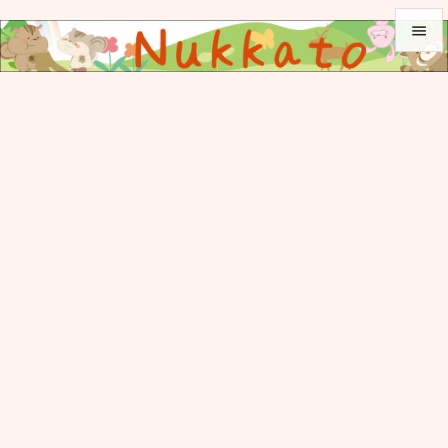


メニュ

サイド

前へ

次へ

検索