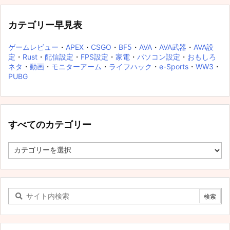
カテゴリー早見表
ゲームレビュー
・
APEX
・
CSGO
・
BF5
・
AVA
・
AVA武器
・
AVA設
定
・
Rust
・
配信設定
・
FPS設定
・
家電
・
パソコン設定
・
おもしろ
ネタ
・
動画
・
モニターアーム
・
ライフハック
・
e-Sports
・
WW3
・
PUBG
すべてのカテゴリー
す
べ
て
の
カ
テ
ゴ
リ
ー