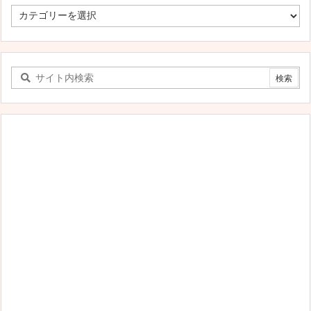
す
べ
て
の
カ
テ
ゴ
リ
ー