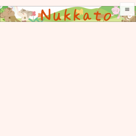


メニュ

サイド

前へ

次へ

検索