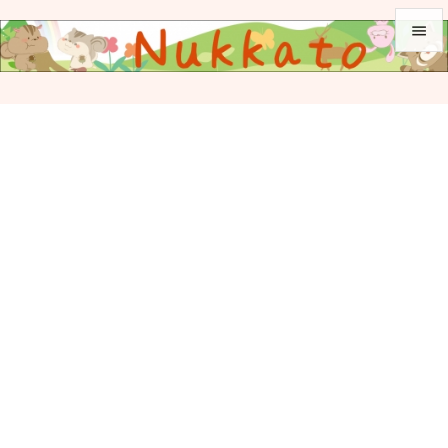


メニュ

サイド

前へ

次へ

検索