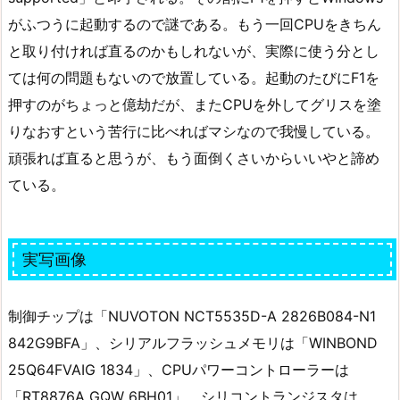
がふつうに起動するので謎である。もう一回CPUをきちん
と取り付ければ直るのかもしれないが、実際に使う分とし
ては何の問題もないので放置している。起動のたびにF1を
押すのがちょっと億劫だが、またCPUを外してグリスを塗
りなおすという苦行に比べればマシなので我慢している。
頑張れば直ると思うが、もう面倒くさいからいいやと諦め
ている。
実写画像
制御チップは「NUVOTON NCT5535D-A 2826B084-N1
842G9BFA」、シリアルフラッシュメモリは「WINBOND
25Q64FVAIG 1834」、CPUパワーコントローラーは
「RT8876A GQW 6BH01」、シリコントランジスタは