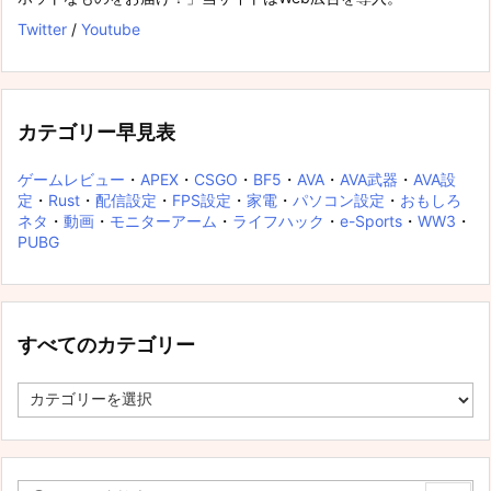
Twitter
/
Youtube
カテゴリー早見表
ゲームレビュー
・
APEX
・
CSGO
・
BF5
・
AVA
・
AVA武器
・
AVA設
定
・
Rust
・
配信設定
・
FPS設定
・
家電
・
パソコン設定
・
おもしろ
ネタ
・
動画
・
モニターアーム
・
ライフハック
・
e-Sports
・
WW3
・
PUBG
すべてのカテゴリー
す
べ
て
の
カ