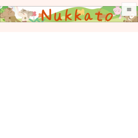


メニュ

サイド

前へ

次へ

検索