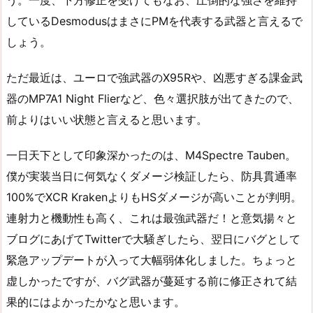
う。一度、下方修正を受けてもなお、圧倒的な強さを維持
しているDesmodusはまさにPMを代表する武器と言えるで
しょう。
ただ最近は、ユーロで強武器のX95Rや、凶悪すぎる課金武
器のMP7A1 Night Flierなど、色々選択肢が出てきたので、
前よりはいい状態と言えると思います。
一日天下として印象深かったのは、M4Spectre Tauben。
僕が実装当日に何気なくダメージ検証したら、防具貫通率
100%でXCR KrakenよりもHSダメージが高いことが判明。
連射力と機動性も高く、これは最強武器だ！と意気揚々と
ブログにあげてTwitterで大騒ぎしたら、翌日にバグとして
緊急アップデートが入って大幅弱体化しました。ちょっと
虚しかったですが、バグ武器が蔓延する前に修正されて結
果的にはよかったかなと思います。