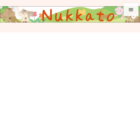


メニュ

サイド

前へ

次へ

検索