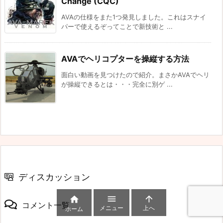
Change (CQC)
AVAの仕様をまた1つ発見しました。これはスナイ
パーで使えるぞってことで新技術と ...
AVAでヘリコプターを操縦する方法
面白い動画を見つけたので紹介。まさかAVAでヘリ
が操縦できるとは・・・完全に別ゲ ...
ディスカッション



コメント一覧
メニュー
上へ
ホーム