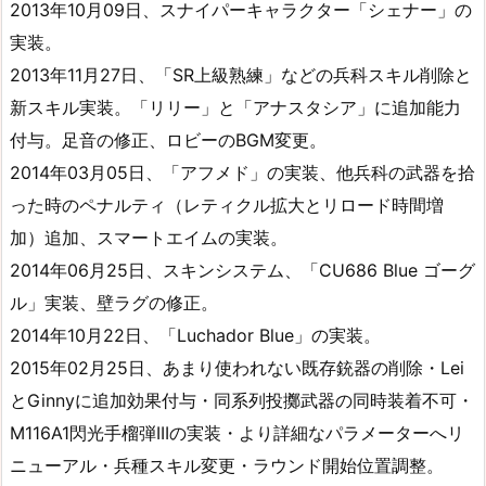
2013年10月09日、スナイパーキャラクター「シェナー」の
実装。
2013年11月27日、「SR上級熟練」などの兵科スキル削除と
新スキル実装。「リリー」と「アナスタシア」に追加能力
付与。足音の修正、ロビーのBGM変更。
2014年03月05日、「アフメド」の実装、他兵科の武器を拾
った時のペナルティ（レティクル拡大とリロード時間増
加）追加、スマートエイムの実装。
2014年06月25日、スキンシステム、「CU686 Blue ゴーグ
ル」実装、壁ラグの修正。
2014年10月22日、「Luchador Blue」の実装。
2015年02月25日、あまり使われない既存銃器の削除・Lei
とGinnyに追加効果付与・同系列投擲武器の同時装着不可・
M116A1閃光手榴弾IIIの実装・より詳細なパラメーターへリ
ニューアル・兵種スキル変更・ラウンド開始位置調整。