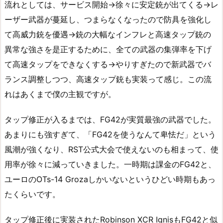
流れとしては、サービス開始→徐々に安定銃が出てくる→レ
ーザー武器が蔓延し、つまらなくなったので防具を強化し
て高威力銃を優遇→銃の大幅なインフレと高速タップ銃の
異常な強さを是正するために、全ての武器の集弾率を下げ
て高速タップをできなくする→やりすぎたので新武器でバ
ランス調整しつつ、高速タップ銃も実装って感じ。この流
れはあくまで僕の主観ですが。
タップ修正が入るまでは、FG42が実質最強の武器でした。
あまりにも強すぎて、「FG42を使うなんて卑怯だ」という
風潮が強くなり、RST公式大会で使えないのも相まって、使
用率が徐々に減っていきました。一時期は課金のFG42と、
ユーロのOTs-14 Grozaしかいないというひどい時期もあっ
たくらいです。
タップ修正後に実装されたRobinson XCR IgnisもFG42と似