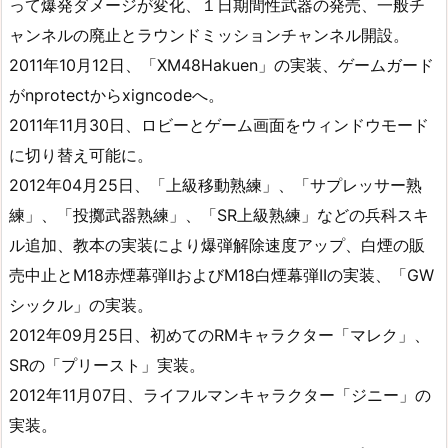
って爆発ダメージが変化、１日期間性武器の発売、一般チ
ャンネルの廃止とラウンドミッションチャンネル開設。
2011年10月12日、「XM48Hakuen」の実装、ゲームガード
がnprotectからxigncodeへ。
2011年11月30日、ロビーとゲーム画面をウィンドウモード
に切り替え可能に。
2012年04月25日、「上級移動熟練」、「サプレッサー熟
練」、「投擲武器熟練」、「SR上級熟練」などの兵科スキ
ル追加、教本の実装により爆弾解除速度アップ、白煙の販
売中止とM18赤煙幕弾IIおよびM18白煙幕弾IIの実装、「GW
シックル」の実装。
2012年09月25日、初めてのRMキャラクター「マレク」、
SRの「プリースト」実装。
2012年11月07日、ライフルマンキャラクター「ジニー」の
実装。