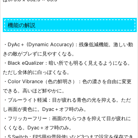
機能の解説
・DyAc＋ (Dynamic Accuracy)：残像低減機能。激しい動
きの敵がブレずに見やすくなる。
・Black eQualizer：暗い所でも明るく見えるようになる。
ただし全体的に白っぽくなる。
・Color Vibrance（色の鮮明さ）：色の濃さを自由に変更
できる。高いほど鮮やかに。
・ブルーライト軽減：目が疲れる青色の光を抑える。ただ
し画面が黄色に。Dyac＋オフ時のみ。
・フリッカーフリー：画面のちらつきを抑えて目が疲れに
くくなる。Dyac＋オフ時のみ。
・S.Switch‎：FPS用や普段使いなど3つまで設定を保存でき