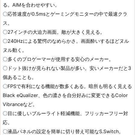
る。AIMを合わせやすい。
〇応答速度が0.5msとゲーミングモニターの中で最速クラ
ス。
〇27インチの大迫力画面。敵が大きく見える。
〇240Hzによる驚愕のなめらかさ。画面酔いするほどヌル
ヌル動く。
〇多くのプロゲーマーが使用する安心のメーカー。
〇ドット抜けが見られない製品が多い。安いメーカーだと3
個あることも。
〇FPSで有利になる機能が数多くある。暗所も明るく見える
Black eQualizer、色の濃さを自分好みに変更できるColor
Vibranceなど。
〇目に優しいブルーライト軽減機能、フリッカーフリー対
応。
〇液晶パネルの設定を簡単に切り替え可能なS.Switch。