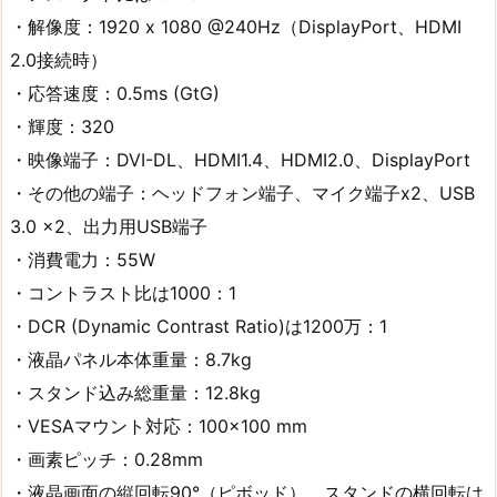
・解像度‎：1920 x 1080 @240Hz（DisplayPort、HDMI
2.0接続時）
・応答速度‎‎：0.5ms (GtG)
・輝度‎‎：320
・映像端子‎：DVI-DL、HDMI1.4、HDMI2.0、DisplayPort
・その他の端子：ヘッドフォン端子、マイク端子x2、USB
3.0 x2、出力用USB端子
・消費電力：55W
・コントラスト比‎‎は1000：1
・DCR (Dynamic Contrast Ratio)‎‎は1200万：1
・液晶パネル本体重量：8.7kg
・スタンド込み総重量：12.8kg
・VESAマウント対応：100×100 mm‎
・画素ピッチ：0.28mm
・液晶画面の縦回転90°‎（ピボッド）、スタンドの横回転は