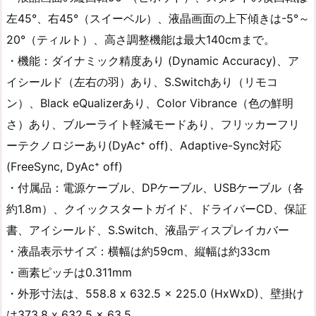
左45°、右45°（スイーベル）、液晶画面の上下傾きは-5°～
20°（ティルト）、高さ調整機能は最大140cmまで。
・機能：ダイナミック精度あり (Dynamic Accuracy)、ア
イシールド（左右の羽）あり、S.Switch‎あり（リモコ
ン）、Black eQualizerあり、Color Vibrance（色の鮮明
さ）あり、ブルーライト軽減モード‎あり、フリッカーフリ
ーテクノロジー‎あり(DyAc⁺ off)、Adaptive-Sync対応
(FreeSync, DyAc⁺ off)
・付属品：電源ケーブル、DPケーブル、USBケーブル（各
約1.8m）、クイックスタートガイド、ドライバーCD、保証
書、アイシールド、S.Switch、液晶ディスプレイカバー‎
・液晶表示サイズ：横幅は約59cm、縦幅は約33cm
・画素ピッチは0.311mm
・外形寸法は、558.8 x 632.5 x 225.0 (HxWxD)‎、壁掛け
は373.8 x 632.5 x 63.5