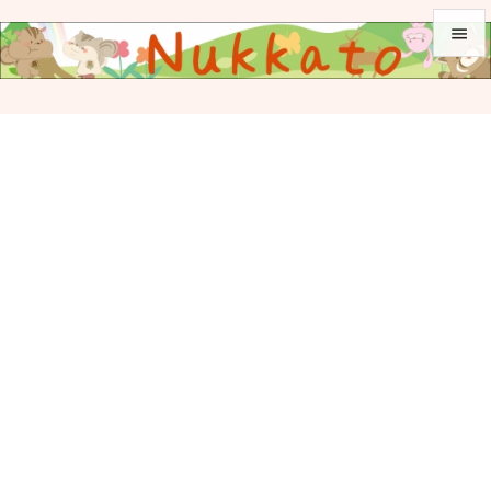


メニュ

サイド

前へ

次へ

検索