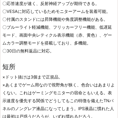
〇応答速度が速く、反射神経アップが期待できる。
〇VESAに対応しているためモニターアームを装着可能。
〇付属のスタンドには昇降機能や角度調整機能がある。
〇ブルーライト軽減機能、フリッカーフリー機能、低遅延
モード、画面中央レティクル表示機能（赤、黄色）、ゲー
ムカラー調整モードを搭載しており、多機能。
〇30日の無料返品に対応。
短所
×ドット抜けは3個まで正規品。
×あくまでゲーム用なので視野角が狭く、色合いはあまりよ
くない。これはゲーミングモニターの宿命ともいえる。表
示速度を優先する関係でどうしてもこの特徴を備えたTNパ
ネルのノングレア液晶になってしまう。IPS液晶に慣れた人
は最初は戸惑うだろうが、いずれ慣れるだろう。