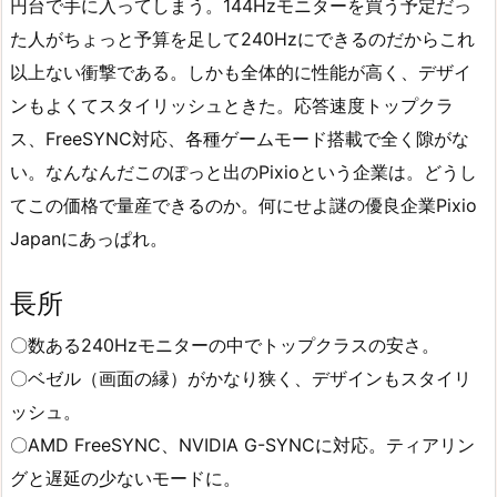
円台で手に入ってしまう。144Hzモニターを買う予定だっ
た人がちょっと予算を足して240Hzにできるのだからこれ
以上ない衝撃である。しかも全体的に性能が高く、デザイ
ンもよくてスタイリッシュときた。応答速度トップクラ
ス、FreeSYNC対応、各種ゲームモード搭載で全く隙がな
い。なんなんだこのぽっと出のPixioという企業は。どうし
てこの価格で量産できるのか。何にせよ謎の優良企業Pixio
Japanにあっぱれ。
長所
〇数ある240Hzモニターの中でトップクラスの安さ。
〇ベゼル（画面の縁）がかなり狭く、デザインもスタイリ
ッシュ。
〇AMD FreeSYNC、NVIDIA G-SYNCに対応。ティアリン
グと遅延の少ないモードに。