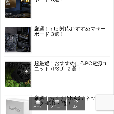
厳選！Intel対応おすすめマザー
ボード 3選！
超厳選！おすすめ自作PC電源ユ
ニット (PSU) ２選！
厳選！おすすめNAS / ネットワ



ークHDD ４選！
メニュー
上へ
ホーム