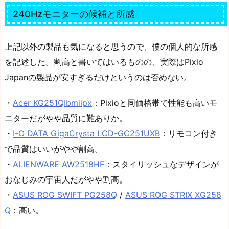
240Hzモニターの候補と所感
上記以外の製品も気になると思うので、僕の個人的な所感
を記述した。割高と書いてはいるものの、実際はPixio
Japanの製品が安すぎるだけというのは否めない。
・
Acer KG251QIbmiipx
：Pixioと同価格帯で性能も高いモ
ニターだがやや品質に難ありか。
・
I-O DATA GigaCrysta LCD-GC251UXB
：リモコン付き
で品質はいいがやや割高。
・
ALIENWARE AW2518HF
：スタイリッシュなデザインが
おなじみの宇宙人だがやや割高。
・
ASUS ROG SWIFT PG258Q
/
ASUS ROG STRIX XG258
Q
：高い。