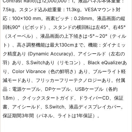
Contrast Ratio)‎‎は12,000,000：1。液晶パネル本体重量：
7.5kg。スタンド込み総重量：11.3kg。VESAマウント対
応：100×100 mm‎。画素ピッチ：0.28mm。液晶画面の縦
回転90°‎（ピボッド）、スタンドの横回転は左45°、右45°
（スイーベル）、液晶画面の上下傾きは-5°～20°（ティル
ト）、高さ調整機能は最大130cmまで。機能：ダイナミッ
ク精度あり (Dynamic Accuracy)、アイシールド（左右の
羽）あり、S.Switch‎あり（リモコン）、Black eQualizerあ
り、Color Vibrance（色の鮮明さ）あり、ブルーライト軽
減モード‎あり、フリッカーフリーテクノロジー‎あり。付属
品：電源ケーブル、DPケーブル、USBケーブル（各約
1.8m）、クイックスタートガイド、ドライバーCD、保証
書、アイシールド、S.Switch、液晶ディスプレイカバー‎。
保証期間3年間（パネル、ライトは1年保証）。