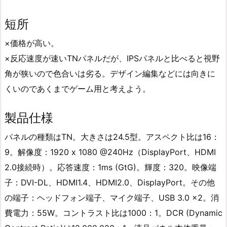
短所
×価格が高い。
×反応速度が速いTNパネルだが、IPSパネルと比べると視野
角が狭いので色合いは劣る。デザイン編集などには向きに
くいのであくまでゲーム用と考えよう。
製品仕様
パネルの種類はTN。大きさは24.5型。アスペクト比‎は16：
9。解像度‎：1920 x 1080 @240Hz（DisplayPort、HDMI
2.0接続時）。応答速度‎‎：1ms (GtG)。輝度‎‎：320。映像端
子‎：DVI-DL、HDMI1.4、HDMI2.0、DisplayPort。その他
の端子：ヘッドフォン端子、マイク端子、USB 3.0 x2。消
費電力：55W。コントラスト比‎‎は1000：1。DCR (Dynamic