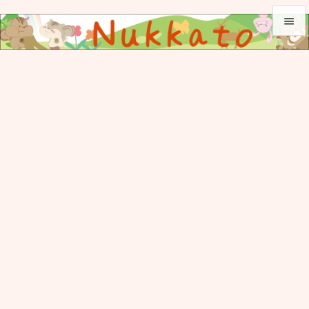


メニュ

サイド

前へ

次へ

検索