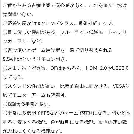
〇昔からある古参企業で安心感がある。これを選んでおけ
ば間違いない。
〇応答速度が1msでトップクラス。反射神経アップ。
〇目に優しい機能がある。ブルーライト低減モードやフリ
ッカーフリーなど。
〇普段使いとゲーム用設定を一瞬で切り替えられる
S.Switchというリモコン付き。
〇入出力端子が豊富。DPはもちろん、HDMI 2.0やUSB3.0
まである。
〇スタンドの性能が高い。比較的自由に動かせる。VESA対
応でモニターアームも装着可。
〇保証が3年間と長い。
〇非常に多機能でFPSなどのゲームで有利になる。暗い所を
明るく表示する機能、色が鮮明になる機能、動きの速い敵
がぶれにくくなる機能など。