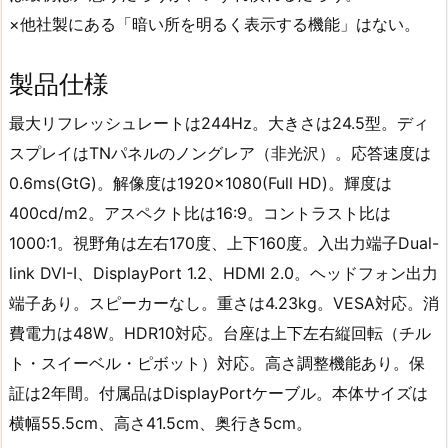
×他社製にある「暗い所を明るく表示する機能」はない。
製品仕様
最大リフレッシュレートは244Hz。大きさは24.5型。ディ
スプレイはTNパネルのノングレア（非光沢）。応答速度は
0.6ms(GtG)。解像度は1920×1080(Full HD)。輝度は
400cd/m2。アスペクト比は16:9。コントラスト比は
1000:1。視野角は左右170度、上下160度。入出力端子Dual-
link DVI-I、DisplayPort 1.2、HDMI 2.0。ヘッドフォン出力
端子あり。スピーカーなし。重さは4.23kg。VESA対応。消
費電力は48W。HDR10対応。台座は上下左右縦回転（チル
ト・スイーベル・ピボット）対応。高さ調整機能あり。保
証は2年間。付属品はDisplayPortケーブル。本体サイズは
横幅55.5cm、高さ41.5cm、奥行き5cm。