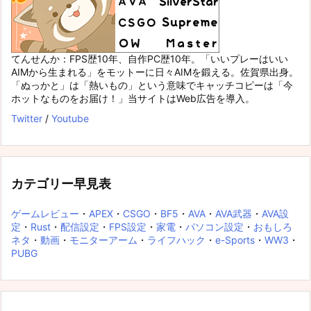
てんせんか：FPS歴10年、自作PC歴10年。「いいプレーはいい
AIMから生まれる」をモットーに日々AIMを鍛える。佐賀県出身。
「ぬっかと」は「熱いもの」という意味でキャッチコピーは「今
ホットなものをお届け！」当サイトはWeb広告を導入。
Twitter
/
Youtube
カテゴリー早見表
ゲームレビュー
・
APEX
・
CSGO
・
BF5
・
AVA
・
AVA武器
・
AVA設
定
・
Rust
・
配信設定
・
FPS設定
・
家電
・
パソコン設定
・
おもしろ
ネタ
・
動画
・
モニターアーム
・
ライフハック
・
e-Sports
・
WW3
・
PUBG