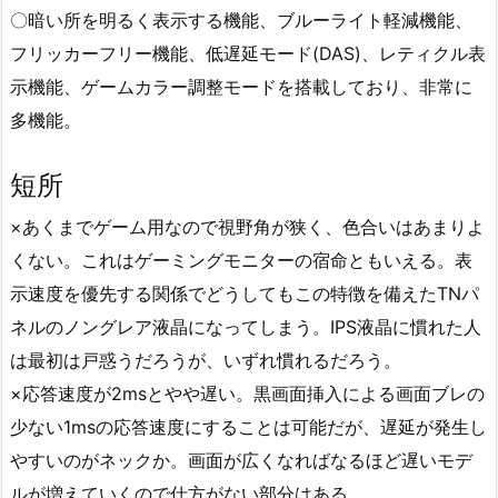
〇暗い所を明るく表示する機能、ブルーライト軽減機能、
フリッカーフリー機能、低遅延モード(DAS)、レティクル表
示機能、ゲームカラー調整モードを搭載しており、非常に
多機能。
短所
×あくまでゲーム用なので視野角が狭く、色合いはあまりよ
くない。これはゲーミングモニターの宿命ともいえる。表
示速度を優先する関係でどうしてもこの特徴を備えたTNパ
ネルのノングレア液晶になってしまう。IPS液晶に慣れた人
は最初は戸惑うだろうが、いずれ慣れるだろう。
×応答速度が2msとやや遅い。黒画面挿入による画面ブレの
少ない1msの応答速度にすることは可能だが、遅延が発生し
やすいのがネックか。画面が広くなればなるほど遅いモデ
ルが増えていくので仕方がない部分はある。