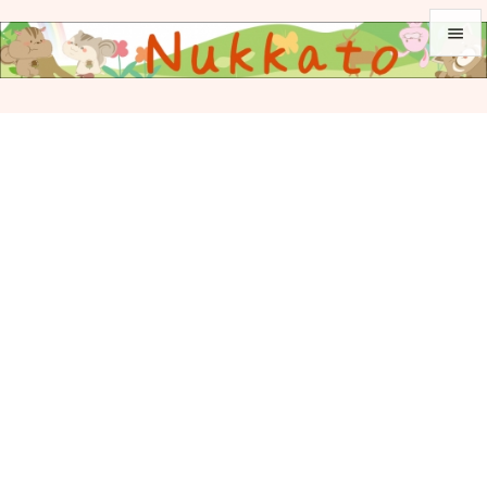


メニュ

サイド

前へ

次へ

検索