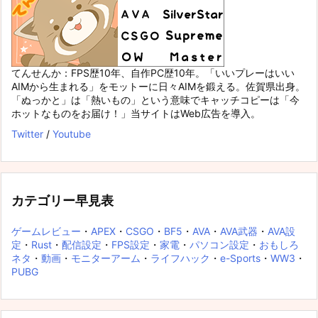
てんせんか：FPS歴10年、自作PC歴10年。「いいプレーはいい
AIMから生まれる」をモットーに日々AIMを鍛える。佐賀県出身。
「ぬっかと」は「熱いもの」という意味でキャッチコピーは「今
ホットなものをお届け！」当サイトはWeb広告を導入。
Twitter
/
Youtube
カテゴリー早見表
ゲームレビュー
・
APEX
・
CSGO
・
BF5
・
AVA
・
AVA武器
・
AVA設
定
・
Rust
・
配信設定
・
FPS設定
・
家電
・
パソコン設定
・
おもしろ
ネタ
・
動画
・
モニターアーム
・
ライフハック
・
e-Sports
・
WW3
・
PUBG