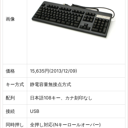
画像
価格
15,635円(2013/12/09)
キー方式
静電容量無接点方式
配列
日本語108キー、カナ刻印なし
接続
USB
同時押し
全押し対応(Nキーロールオーバー)