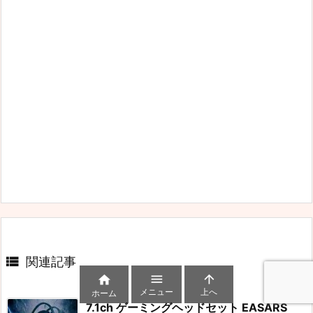

関連記事



メニュー
上へ
ホーム
7.1ch ゲーミングヘッドセット EASARS