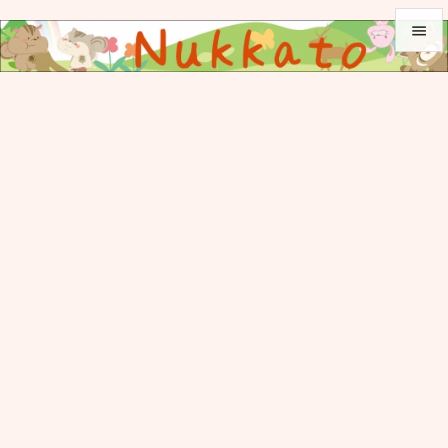


メニュ

サイド

前へ

次へ

検索