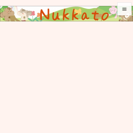


メニュ

サイド

前へ

次へ

検索