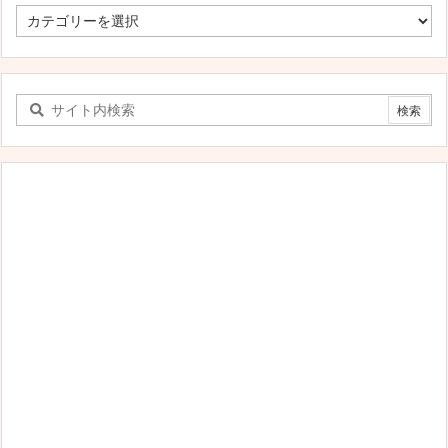
す
べ
て
の
カ
テ
ゴ
リ
ー