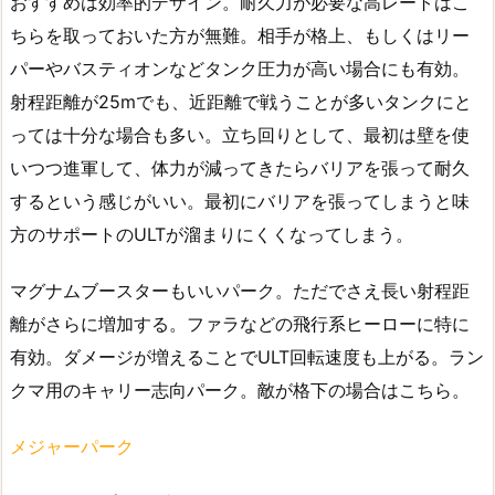
おすすめは効率的デザイン。耐久力が必要な高レートはこ
ちらを取っておいた方が無難。相手が格上、もしくはリー
パーやバスティオンなどタンク圧力が高い場合にも有効。
射程距離が25mでも、近距離で戦うことが多いタンクにと
っては十分な場合も多い。立ち回りとして、最初は壁を使
いつつ進軍して、体力が減ってきたらバリアを張って耐久
するという感じがいい。最初にバリアを張ってしまうと味
方のサポートのULTが溜まりにくくなってしまう。
マグナムブースターもいいパーク。ただでさえ長い射程距
離がさらに増加する。ファラなどの飛行系ヒーローに特に
有効。ダメージが増えることでULT回転速度も上がる。ラン
クマ用のキャリー志向パーク。敵が格下の場合はこちら。
メジャーパーク