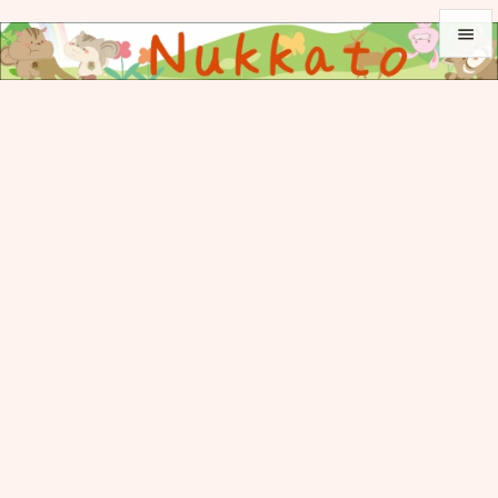


メニュ

サイド

前へ

次へ

検索