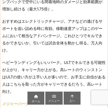
ンプパックで空中にいる間着地時のダメージと効果範囲が
増加し続ける（最大1.75倍）。
おすすめはエレクトリックチャージ。アナなどの逃げるサ
ポートを追い詰める時に有効。移動速度アップはこのゲー
ムにおいて相当なアドバンテージ。これひとつでキルでき
るかできないか、引いては試合全体を動かし得る。万人向
け。
ヘビーランディングもいいパーク。ULTでキルできる可能性
が上がり、キャリー力が上がる。高レートのウィンストン
はULTの使い方が上手い人が多いので、お手玉に自信がある
人はこちらを取った方がキャリーできるだろう。高レート
向け。



メニュー
上へ
ホーム
メジャーパーク