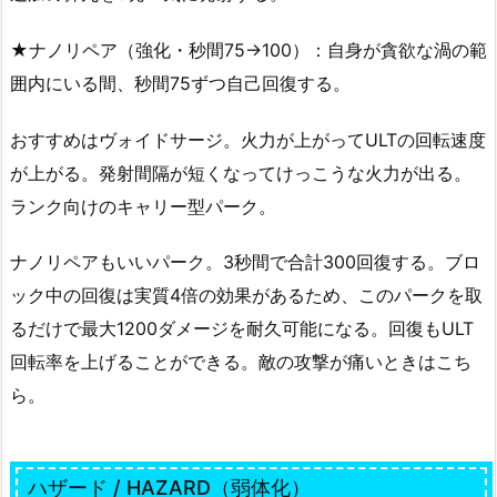
★ナノリペア（強化・秒間75→100）：自身が貪欲な渦の範
囲内にいる間、秒間75ずつ自己回復する。
おすすめはヴォイドサージ。火力が上がってULTの回転速度
が上がる。発射間隔が短くなってけっこうな火力が出る。
ランク向けのキャリー型パーク。
ナノリペアもいいパーク。3秒間で合計300回復する。ブロ
ック中の回復は実質4倍の効果があるため、このパークを取
るだけで最大1200ダメージを耐久可能になる。回復もULT
回転率を上げることができる。敵の攻撃が痛いときはこち
ら。
ハザード / HAZARD（弱体化）