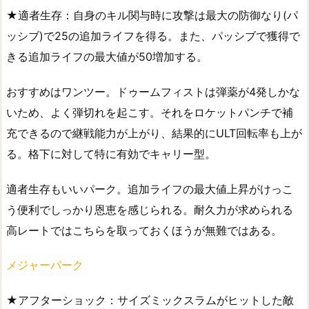
★適者生存：自身のキル関与時に攻撃は最大の防御なり(パ
ッシブ)で25の追加ライフを得る。また、パッシブで獲得で
きる追加ライフの最大値が50増加する。
おすすめはワンツー。ドゥームフィストは弾薬が4発しかな
いため、よく弾切れを起こす。それをロケットパンチで補
充できるので継戦能力が上がり、結果的にULT回転率も上が
る。格下に対して特に有効でキャリー型。
適者生存もいいパーク。追加ライフの最大値上昇がけっこ
う便利でしっかり恩恵を感じられる。耐久力が求められる
高レートではこちらを取っておくほうが無難ではある。
メジャーパーク
★アフターショック：サイズミックスラムがヒットした敵