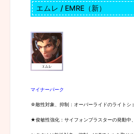
エムレ / EMRE（新）
マイナーパーク
☆敵性対象、抑制：オーバーライドのライトショ
★俊敏性強化：サイフォンブラスターの発動中