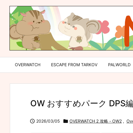
OVERWATCH
ESCAPE FROM TARKOV
PALWORLD
OW おすすめパーク DPS編

2026/03/05

OVERWATCH 2 攻略 - OW2
,
Ov