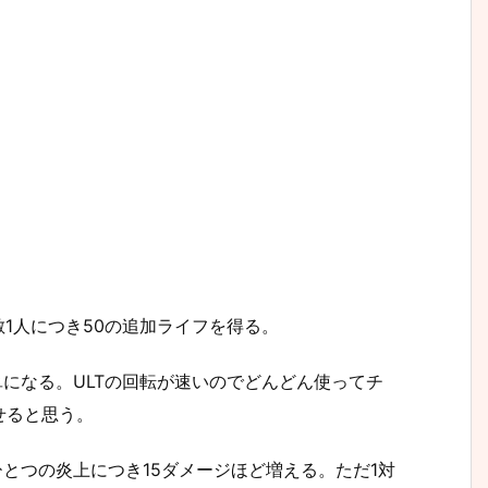
敵1人につき50の追加ライフを得る。
単になる。ULTの回転が速いのでどんどん使ってチ
せると思う。
ひとつの炎上につき15ダメージほど増える。ただ1対