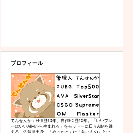
プロフィール
てんせんか：FPS歴10年、自作PC歴10年。「いいプレ
ーはいいAIMから生まれる」をモットーに日々AIMを鍛
える。佐賀県出身。「ぬっかと」は「熱いもの」とい