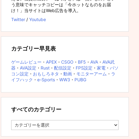
う意味でキャッチコピーは「今ホットなものをお届
け！」当サイトはWeb広告を導入。
Twitter
/
Youtube
カテゴリー早見表
ゲームレビュー
・
APEX
・
CSGO
・
BF5
・
AVA
・
AVA武
器
・
AVA設定
・
Rust
・
配信設定
・
FPS設定
・
家電
・
パソ
コン設定
・
おもしろネタ
・
動画
・
モニターアーム
・
ラ
イフハック
・
e-Sports
・
WW3
・
PUBG
すべてのカテゴリー
す
べ
て