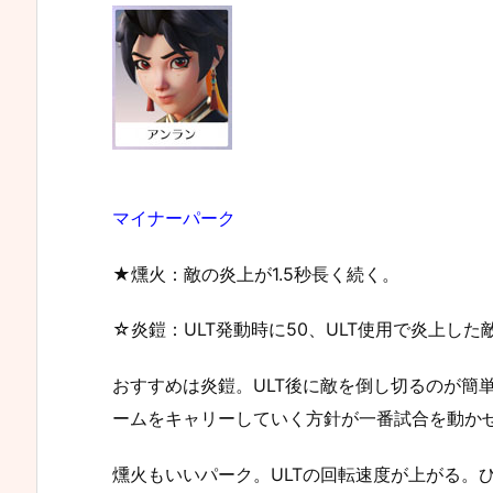
マイナーパーク
★燻火：敵の炎上が1.5秒長く続く。
☆炎鎧：ULT発動時に50、ULT使用で炎上した
おすすめは炎鎧。ULT後に敵を倒し切るのが簡
ームをキャリーしていく方針が一番試合を動か
燻火もいいパーク。ULTの回転速度が上がる。