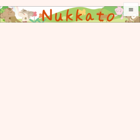


メニュ

サイド

前へ

次へ

検索