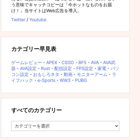
う意味でキャッチコピーは「今ホットなものをお届
け！」当サイトはWeb広告を導入。
Twitter
/
Youtube
カテゴリー早見表
ゲームレビュー
・
APEX
・
CSGO
・
BF5
・
AVA
・
AVA武
器
・
AVA設定
・
Rust
・
配信設定
・
FPS設定
・
家電
・
パソ
コン設定
・
おもしろネタ
・
動画
・
モニターアーム
・
ラ
イフハック
・
e-Sports
・
WW3
・
PUBG
すべてのカテゴリー
す
べ
て