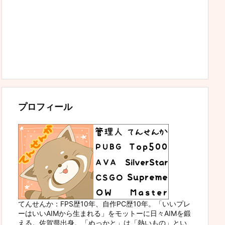
プロフィール
てんせんか：FPS歴10年、自作PC歴10年。「いいプレ
ーはいいAIMから生まれる」をモットーに日々AIMを鍛
える。佐賀県出身。「ぬっかと」は「熱いもの」とい