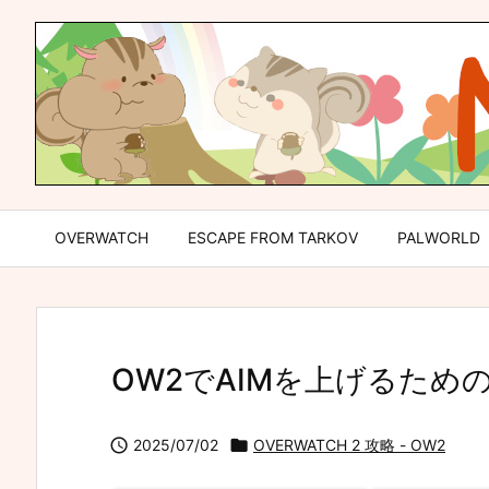
OVERWATCH
ESCAPE FROM TARKOV
PALWORLD
OW2でAIMを上げるため

2025/07/02

OVERWATCH 2 攻略 - OW2