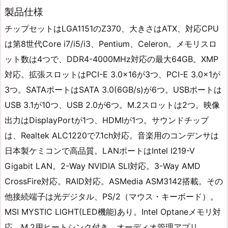
製品仕様
チップセットはLGA1151のZ370、大きさはATX、対応CPU
は第8世代Core i7/i5/i3、Pentium、Celeron。メモリスロ
ット数は4つで、DDR4-4000MHz対応の最大64GB。XMP
対応。拡張スロットはPCI-E 3.0×16が3つ、PCI-E 3.0×1が
3つ。SATAポートはSATA 3.0(6GB/s)が6つ。USBポートは
USB 3.1が10つ、USB 2.0が6つ。M.2スロットは2つ。映像
出力はDisplayPortが1つ、HDMIが1つ。サウンドチップ
は、Realtek ALC1220で7.1ch対応。音楽用のコンデンサは
日本製ケミコンで高品質。LANポートはIntel I219-V
Gigabit LAN。2-Way NVIDIA SLI対応。3-Way AMD
CrossFire対応。RAID対応。ASMedia ASM3142搭載。その
他接続端子は光デジタル、PS/2（マウス・キーボード）。
MSI MYSTIC LIGHT(LED機能)あり。Intel Optaneメモリ対
応。M.2用ヒートシンク付き。オーディオ管理アプリ