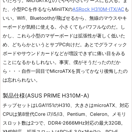
いだろう。MicroATXなのでやや小さいケースにも入る。ま
た、小型PCを作るならMiniITXの
ASRock H310M-ITX/AC
も
いい。Wifi、Bluetoothが飛ばせるから、無線のマウスやキ
ーボードが気軽に使える。小さくてもパワフルなのだ。し
かし、これら小型のマザーボードは拡張性が著しく低いた
め、どちらかというとサブPC向けだ。あとでグラフィック
ボードやサウンドカードなどが増設できずに痛い目をみる
ことになるかもしれない。事実、僕がそうだったのだか
ら・・・自作一回目でMicroATXを買ってかなり後悔したの
は忘れられない。
製品仕様(ASUS PRIME H310M-A)
チップセットはLGA1151のH310、大きさはmicroATX、対応
CPUは第8世代Core i7/i5/i3、Pentium、Celeron。メモリ
スロット数は2つで、DDR4-2666MHz対応の最大32GB。
XMP対応。拡張スロットはPCI-E 3.0×16が1つ、PCI-E