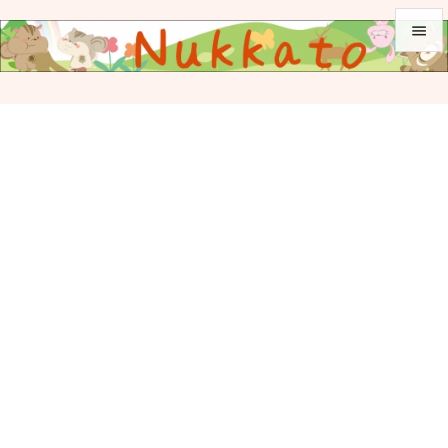


メニュ

サイド

前へ

次へ

検索