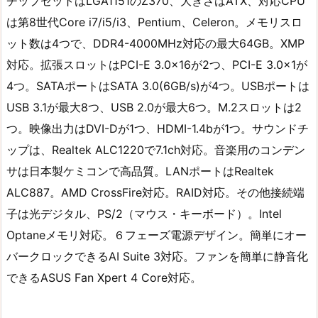
チップセットはLGA1151のZ370、大きさはATX、対応CPU
は第8世代Core i7/i5/i3、Pentium、Celeron。メモリスロ
ット数は4つで、DDR4-4000MHz対応の最大64GB。XMP
対応。拡張スロットはPCI-E 3.0×16が2つ、PCI-E 3.0×1が
4つ。SATAポートはSATA 3.0(6GB/s)が4つ。USBポートは
USB 3.1が最大8つ、USB 2.0が最大6つ。M.2スロットは2
つ。映像出力はDVI-Dが1つ、HDMI-1.4bが1つ。サウンドチ
ップは、Realtek ALC1220で7.1ch対応。音楽用のコンデン
サは日本製ケミコンで高品質。LANポートはRealtek
ALC887。AMD CrossFire対応。RAID対応。その他接続端
子は光デジタル、PS/2（マウス・キーボード）。Intel
Optaneメモリ対応。６フェーズ電源デザイン。簡単にオー
バークロックできるAI Suite 3対応。ファンを簡単に静音化
できるASUS Fan Xpert 4 Core対応。