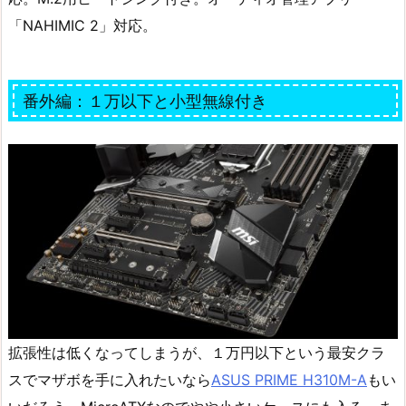
「NAHIMIC 2」対応。
番外編：１万以下と小型無線付き
拡張性は低くなってしまうが、１万円以下という最安クラ
スでマザボを手に入れたいなら
ASUS PRIME H310M-A
もい