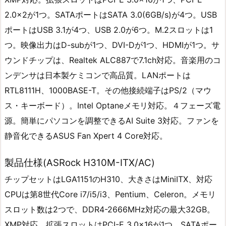
2.0×2が1つ。SATAポートはSATA 3.0(6GB/s)が4つ。USB
ポートはUSB 3.1が4つ、USB 2.0が6つ。M.2スロットは1
つ。映像出力はD-subが1つ、DVI-Dが1つ、HDMIが1つ。サ
ウンドチップは、Realtek ALC887で7.1ch対応。音楽用のコ
ンデンサは日本製ケミコンで高品質。LANポートは
RTL8111H、1000BASE-T。その他接続端子はPS/2（マウ
ス・キーボード）。Intel Optaneメモリ対応。４フェーズ電
源。簡単にパソコンを調整できるAI Suite 3対応。ファンを
静音化できるASUS Fan Xpert 4 Core対応。
製品仕様(ASRock H310M-ITX/AC)
チップセットはLGA1151のH310、大きさはMiniITX、対応
CPUは第8世代Core i7/i5/i3、Pentium、Celeron。メモリ
スロット数は2つで、DDR4-2666MHz対応の最大32GB。
XMP対応。拡張スロットはPCI-E 3.0×16が1つ。SATAポー