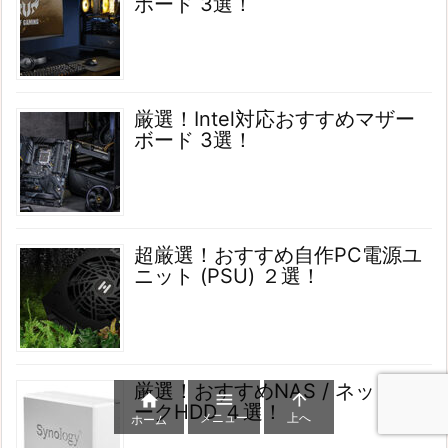
ボード 3選！
厳選！Intel対応おすすめマザー
ボード 3選！
超厳選！おすすめ自作PC電源ユ
ニット (PSU) ２選！
厳選！おすすめNAS / ネットワ



ークHDD ４選！
メニュー
上へ
ホーム