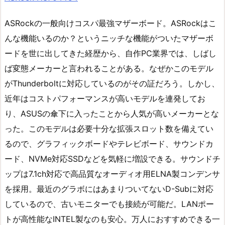
ASRockの一般向けコスパ最強マザーボード。ASRockはこ
んな機能いるのか？というニッチな機能がついたマザーボ
ードを世に出してきた経歴から、自作PC業界では、しばし
ば変態メーカーと言われることがある。なぜかこのモデル
がThunderboltに対応しているのがその証だろう。しかし、
近年はコストパフォーマンスが高いモデルを連発してお
り、ASUSの傘下に入ったことから人気が高いメーカーとな
った。このモデルは必要十分な拡張スロット数を備えてい
るので、グラフィックボードやテレビボード、サウンドカ
ード、NVMe対応SSDなどを気軽に増設できる。サウンドチ
ップは7.1ch対応で高品質なオーディオ用ELNA製コンデンサ
を採用。最近のグラボにはあまりついてないD-Subに対応
しているので、古いモニターでも接続が可能だ。LANポー
トが高性能なINTEL製なのも安心。万人におすすめできる一