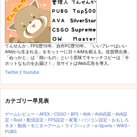
てんせんか：FPS歴10年、自作PC歴10年。「いいプレーはいい
AIMから生まれる」をモットーに日々AIMを鍛える。佐賀県出身。
「ぬっかと」は「熱いもの」という意味でキャッチコピーは「今
ホットなものをお届け！」当サイトはWeb広告を導入。
Twitter
/
Youtube
カテゴリー早見表
ゲームレビュー
・
APEX
・
CSGO
・
BF5
・
AVA
・
AVA武器
・
AVA設
定
・
Rust
・
配信設定
・
FPS設定
・
家電
・
パソコン設定
・
おもしろ
ネタ
・
動画
・
モニターアーム
・
ライフハック
・
e-Sports
・
WW3
・
PUBG