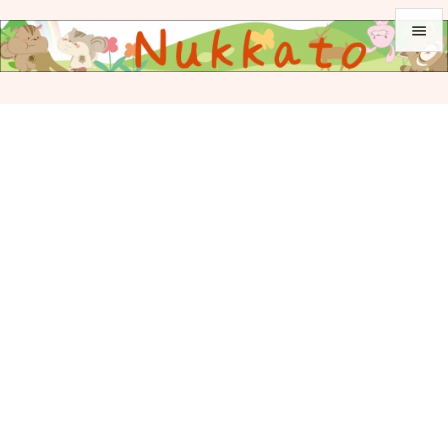


メニュ

サイド

前へ

次へ

検索