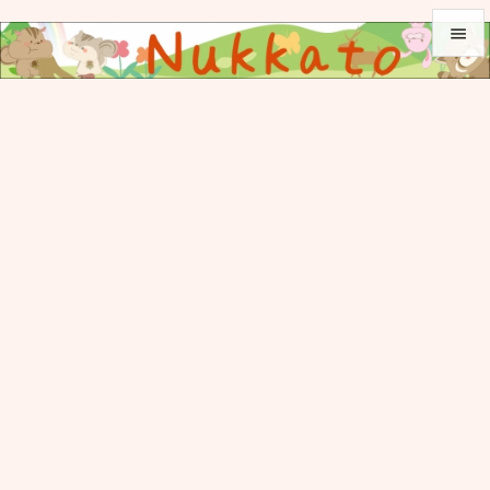


メニュ

サイド

前へ

次へ

検索