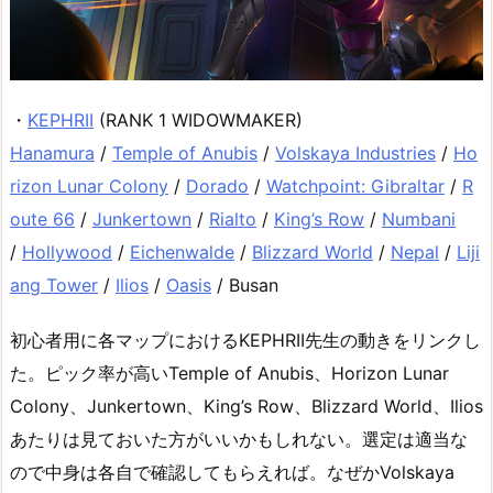
・
KEPHRII
(RANK 1 WIDOWMAKER)
Hanamura
/
Temple of Anubis
/
Volskaya Industries
/
Ho
rizon Lunar Colony
/
Dorado
/
Watchpoint: Gibraltar
/
R
oute 66
/
Junkertown
/
Rialto
/
King’s Row
/
Numbani
/
Hollywood
/
Eichenwalde
/
Blizzard World
/
Nepal
/
Liji
ang Tower
/
Ilios
/
Oasis
/ Busan
初心者用に各マップにおけるKEPHRII先生の動きをリンクし
た。ピック率が高いTemple of Anubis、Horizon Lunar
Colony、Junkertown、King’s Row、Blizzard World、Ilios
あたりは見ておいた方がいいかもしれない。選定は適当な
ので中身は各自で確認してもらえれば。なぜかVolskaya