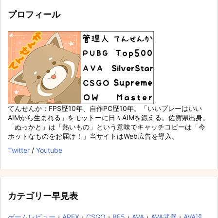
プロフィール
てんせんか：FPS歴10年、自作PC歴10年。「いいプレーはいい
AIMから生まれる」をモットーに日々AIMを鍛える。佐賀県出身。
「ぬっかと」は「熱いもの」という意味でキャッチコピーは「今
ホットなものをお届け！」当サイトはWeb広告を導入。
Twitter
/
Youtube
カテゴリー早見表
ゲームレビュー
・
APEX
・
CSGO
・
BF5
・
AVA
・
AVA武器
・
AVA設