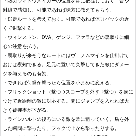
・敵のウィドウメイカーの位置を常に把握しておく。音や
射線で感知し、可能であれば味方に教えてもらう。
・逃走ルートを考えておく。可能であれば体力パックの近
くで射撃する。
・ウィンストン、DVA、ゲンジ、ファラなどの裏取りに細
心の注意を払う。
・裏取りが来そうなルートにはヴェノムマインを仕掛けて
おけば察知できる。足元に置いて突撃してきた敵にダメー
ジを与えるのも有効。
・できれば何発か撃ったら位置を小まめに変える。
・フリックショット（撃つ→スコープを外す→撃つ）を身に
つけて近距離の敵に対応する。間にジャンプを入れれば大
きく被弾率が下がる。
・ラインハルトの後ろにいる敵を常に狙っていく。盾を外
した瞬間に撃ったり、フックで上から撃ったりする。