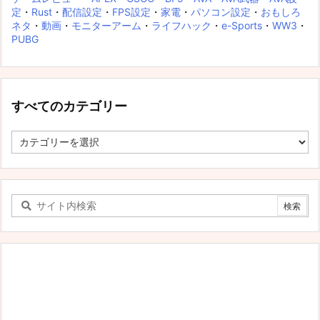
定
・
Rust
・
配信設定
・
FPS設定
・
家電
・
パソコン設定
・
おもしろ
ネタ
・
動画
・
モニターアーム
・
ライフハック
・
e-Sports
・
WW3
・
PUBG
すべてのカテゴリー
す
べ
て
の
カ
テ
ゴ
リ
ー