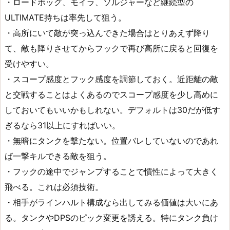
・ロードホッグ、モイラ、ソルジャーなど継続型の
ULTIMATE持ちは率先して狙う。
・高所にいて敵が突っ込んできた場合はとりあえず降り
て、敵も降りさせてからフックで再び高所に戻ると回復を
受けやすい。
・スコープ感度とフック感度を調節しておく。近距離の敵
と交戦することはよくあるのでスコープ感度を少し高めに
しておいてもいいかもしれない。デフォルトは30だが低す
ぎるなら31以上にすればいい。
・無暗にタンクを撃たない。位置バレしていないのであれ
ば一撃キルできる敵を狙う。
・フックの途中でジャンプすることで慣性によって大きく
飛べる。これは必須技術。
・相手がラインハルト構成なら出してみる価値は大いにあ
る。タンクやDPSのピック変更を誘える。特にタンク負け