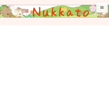


メニュ

サイド

前へ

次へ

検索