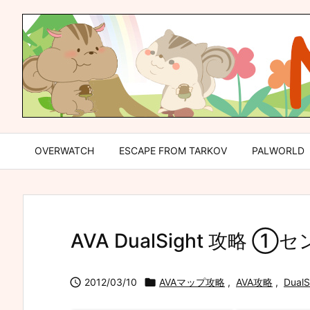
OVERWATCH
ESCAPE FROM TARKOV
PALWORLD
AVA DualSight 攻略 

2012/03/10

AVAマップ攻略
,
AVA攻略
,
DualS