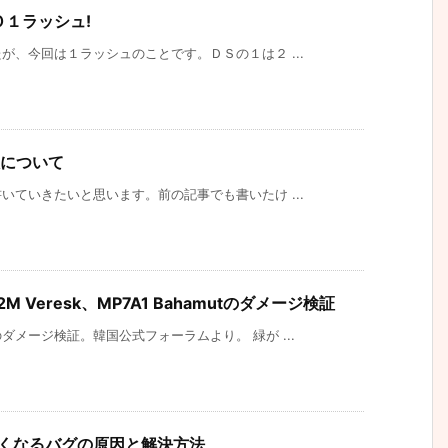
ＧＯ１ラッシュ!
、今回は１ラッシュのことです。ＤＳの１は２ ...
全般について
ていきたいと思います。前の記事でも書いたけ ...
R2M Veresk、MP7A1 Bahamutのダメージ検証
メージ検証。韓国公式フォーラムより。 緑が ...
遅くなるバグの原因と解決方法