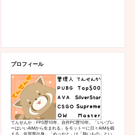
プロフィール
てんせんか：FPS歴10年、自作PC歴10年。「いいプレ
ーはいいAIMから生まれる」をモットーに日々AIMを鍛
える。佐賀県出身。「ぬっかと」は「熱いもの」とい