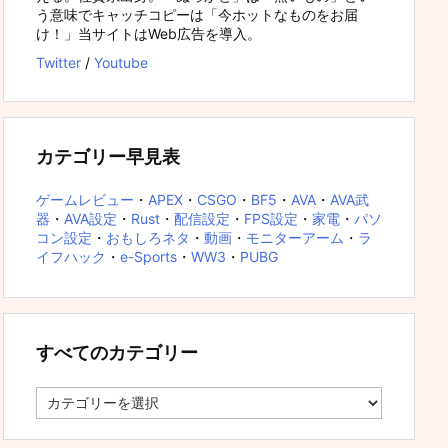
う意味でキャッチコピーは「今ホットなものをお届
け！」当サイトはWeb広告を導入。
Twitter
/
Youtube
カテゴリー早見表
ゲームレビュー
・
APEX
・
CSGO
・
BF5
・
AVA
・
AVA武
器
・
AVA設定
・
Rust
・
配信設定
・
FPS設定
・
家電
・
パソ
コン設定
・
おもしろネタ
・
動画
・
モニターアーム
・
ラ
イフハック
・
e-Sports
・
WW3
・
PUBG
すべてのカテゴリー
す
べ
て