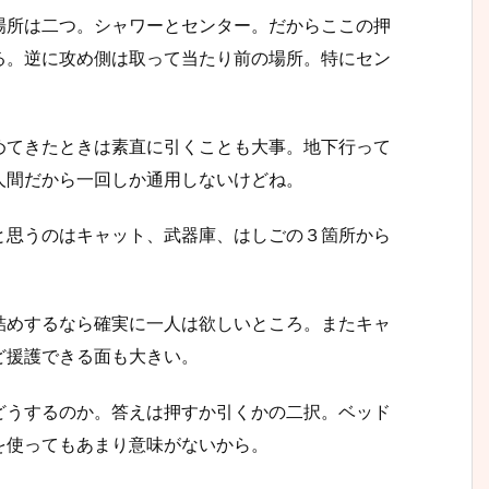
場所は二つ。シャワーとセンター。だからここの押
る。逆に攻め側は取って当たり前の場所。特にセン
めてきたときは素直に引くことも大事。地下行って
人間だから一回しか通用しないけどね。
と思うのはキャット、武器庫、はしごの３箇所から
詰めするなら確実に一人は欲しいところ。またキャ
ど援護できる面も大きい。
どうするのか。答えは押すか引くかの二択。ベッド
を使ってもあまり意味がないから。