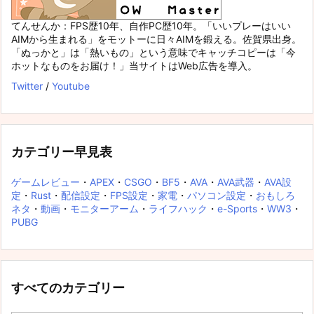
てんせんか：FPS歴10年、自作PC歴10年。「いいプレーはいい
AIMから生まれる」をモットーに日々AIMを鍛える。佐賀県出身。
「ぬっかと」は「熱いもの」という意味でキャッチコピーは「今
ホットなものをお届け！」当サイトはWeb広告を導入。
Twitter
/
Youtube
カテゴリー早見表
ゲームレビュー
・
APEX
・
CSGO
・
BF5
・
AVA
・
AVA武器
・
AVA設
定
・
Rust
・
配信設定
・
FPS設定
・
家電
・
パソコン設定
・
おもしろ
ネタ
・
動画
・
モニターアーム
・
ライフハック
・
e-Sports
・
WW3
・
PUBG
すべてのカテゴリー