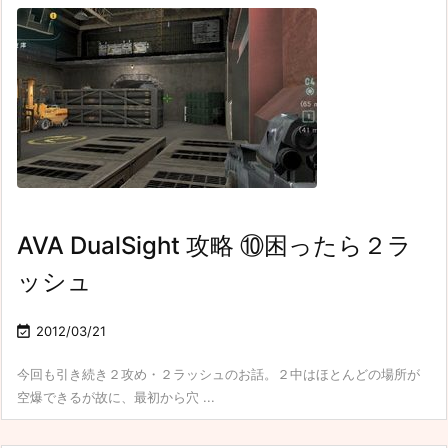
AVA DualSight 攻略 ⑩困ったら２ラ
ッシュ

2012/03/21
今回も引き続き２攻め・２ラッシュのお話。２中はほとんどの場所が
空爆できるが故に、最初から穴 ...