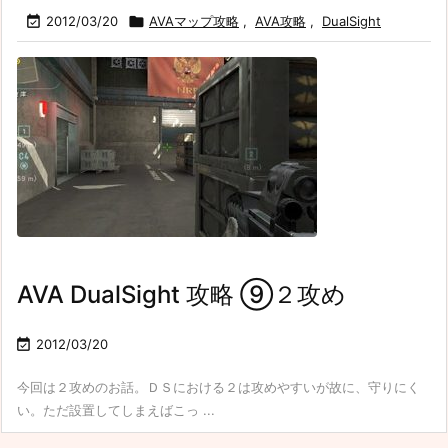

2012/03/20

AVAマップ攻略
,
AVA攻略
,
DualSight
AVA DualSight 攻略 ⑨２攻め

2012/03/20
今回は２攻めのお話。ＤＳにおける２は攻めやすいが故に、守りにく
い。ただ設置してしまえばこっ ...