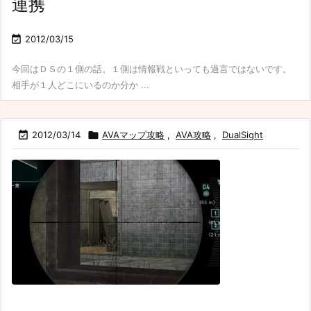
連携

2012/03/15
今回はＤＳの１側の話。１側は情報戦といっても過言ではないです。
相手が１人どこにいるのか分か ...

2012/03/14

AVAマップ攻略
,
AVA攻略
,
DualSight