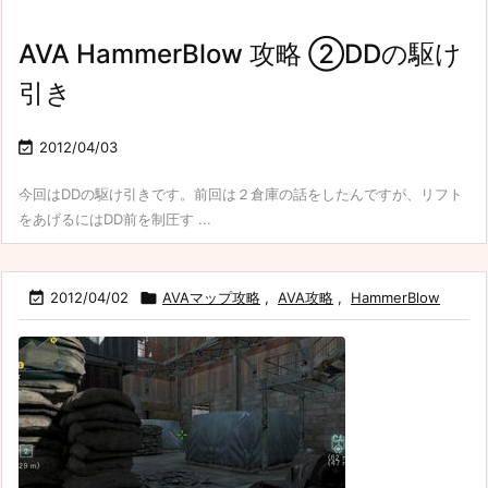
AVA HammerBlow 攻略 ②DDの駆け
引き

2012/04/03
今回はDDの駆け引きです。前回は２倉庫の話をしたんですが、リフト
をあげるにはDD前を制圧す ...

2012/04/02

AVAマップ攻略
,
AVA攻略
,
HammerBlow