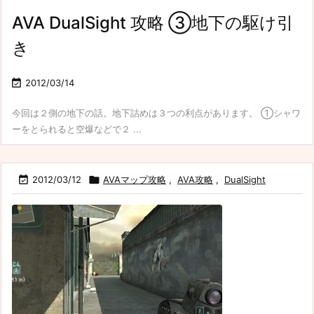
AVA DualSight 攻略 ③地下の駆け引
き

2012/03/14
今回は２側の地下の話。地下詰めは３つの利点があります。 ①シャワ
ーをとられると空爆などで２ ...

2012/03/12

AVAマップ攻略
,
AVA攻略
,
DualSight