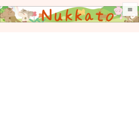


メニュ

サイド

前へ

次へ

検索