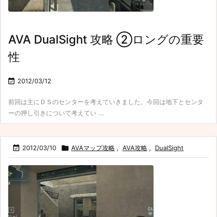
AVA DualSight 攻略 ②ロングの重要
性

2012/03/12
前回は主にＤＳのセンターを考えていきました。今回は地下とセンタ
ーの押し引きについて考えてい ...

2012/03/10

AVAマップ攻略
,
AVA攻略
,
DualSight