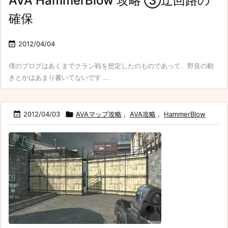
AVA HammerBlow 攻略 ③迂回路の
確保

2012/04/04
僕のブログはあくまでクラン戦を想定したのものであって、野良の動
きとかはあまり書いてないです ...

2012/04/03

AVAマップ攻略
,
AVA攻略
,
HammerBlow