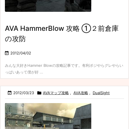
AVA HammerBlow 攻略 ①２前倉庫
の攻防

2012/04/02
みんな大好きHammer Blowの攻略記事です。有利ポジやらグレやらい
っぱいあって僕が好 ...

2012/03/23

AVAマップ攻略
,
AVA攻略
,
DualSight