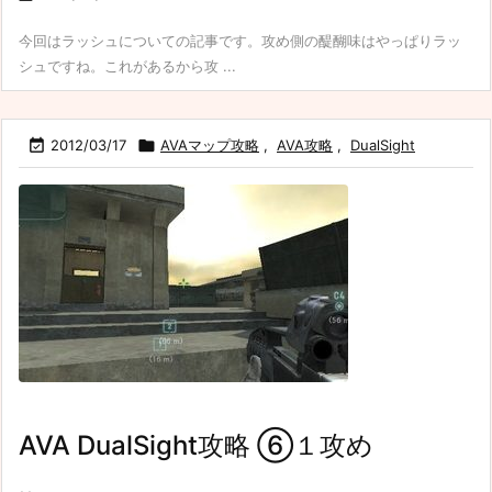
今回はラッシュについての記事です。攻め側の醍醐味はやっぱりラッ
シュですね。これがあるから攻 ...

2012/03/17

AVAマップ攻略
,
AVA攻略
,
DualSight
AVA DualSight攻略 ⑥１攻め