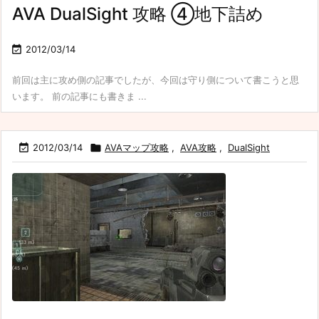
AVA DualSight 攻略 ④地下詰め

2012/03/14
前回は主に攻め側の記事でしたが、今回は守り側について書こうと思
います。 前の記事にも書きま ...

2012/03/14

AVAマップ攻略
,
AVA攻略
,
DualSight