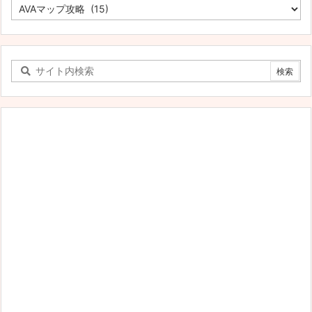
す
べ
て
の
カ
テ
ゴ
リ
ー