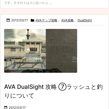
です。ＤＳの１は２に比べたら ...

2012/03/17

AVAマップ攻略
,
AVA攻略
,
DualSight
AVA DualSight 攻略 ⑦ラッシュと釣
りについて

2012/03/17