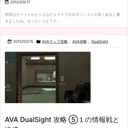

2012/03/17
前回はキャットから１上などＵＡＶできるポジションが多くあると書
きましたね。もっというとテロ ...

2012/03/15

AVAマップ攻略
,
AVA攻略
,
DualSight
AVA DualSight 攻略 ⑤１の情報戦と