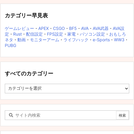
カテゴリー早見表
ゲームレビュー
・
APEX
・
CSGO
・
BF5
・
AVA
・
AVA武器
・
AVA設
定
・
Rust
・
配信設定
・
FPS設定
・
家電
・
パソコン設定
・
おもしろ
ネタ
・
動画
・
モニターアーム
・
ライフハック
・
e-Sports
・
WW3
・
PUBG
すべてのカテゴリー
す
べ
て
の
カ
テ
ゴ
リ
ー