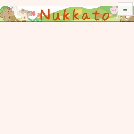


メニュ

サイド

前へ

次へ

検索