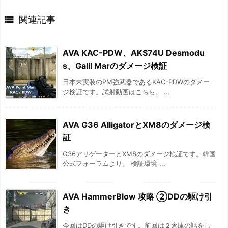

関連記事
AVA KAC-PDW、AKS74U Desmodu
s、Galil Marのダメージ検証
日本未実装のPM強武器であるKAC-PDWのダメー
ジ検証です。試射動画はこちら。 ...
AVA G36 AlligatorとXM8のダメージ検
証
G36アリゲーターとXM8のダメージ検証です。韓国
公式フォーラムより。 検証環境 ...
AVA HammerBlow 攻略 ②DDの駆け引
き
今回はDDの駆け引きです。前回は２倉庫の話をし